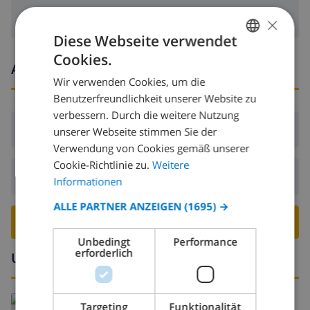
×
Diese Webseite verwendet
Cookies.
GERMAN
Ankunfts- und abfahrtszeiten
Wir verwenden Cookies, um die
DUTCH
Benutzerfreundlichkeit unserer Website zu
FRENCH
verbessern. Durch die weitere Nutzung
Ankunft:
Ab 16:00 vor 19:00
unserer Webseite stimmen Sie der
SPANISH
Verwendung von Cookies gemäß unserer
GERMAN
Cookie-Richtlinie zu.
Weitere
Abreise:
Vor: 10:00
CATALAN
Informationen
ITALIAN
ALLE PARTNER ANZEIGEN
(1695) →
VILLA BUCHEN ›
DANISH
Unbedingt
Performance
NORWEGIAN
erforderlich
Umgebung
Lesen Sie mehr über:
Targeting
Funktionalität