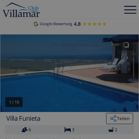
4.8
★★★★★
★★★★★
Google-Bewertung
1
/
19
Villa Funieta
Teilen
6
3
2