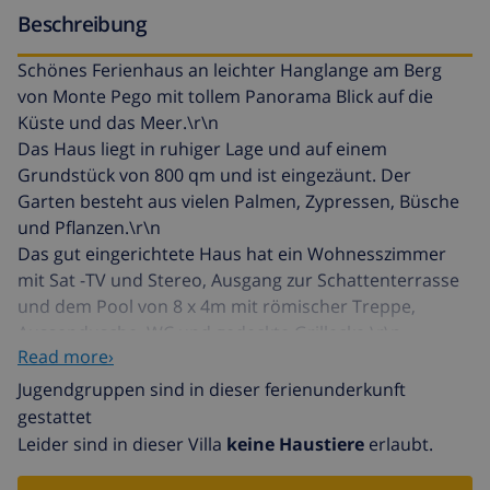
Beschreibung
Schönes Ferienhaus an leichter Hanglange am Berg
von Monte Pego mit tollem Panorama Blick auf die
Küste und das Meer.\r\n
Das Haus liegt in ruhiger Lage und auf einem
Grundstück von 800 qm und ist eingezäunt. Der
Garten besteht aus vielen Palmen, Zypressen, Büsche
und Pflanzen.\r\n
Das gut eingerichtete Haus hat ein Wohnesszimmer
mit Sat -TV und Stereo, Ausgang zur Schattenterrasse
und dem Pool von 8 x 4m mit römischer Treppe,
Aussendusche, WC und gedeckte Grillecke.\r\n
Read more›
Offene moderne Küche mit Theke, ausgestattet mit
Backofen, Ceranfeld, Micro, Geschirrspüler und
Jugendgruppen sind in dieser ferienunderkunft
Kühlschrank mit sep. Gefrierfach.Es gibt zwei
gestattet
Doppelschlafzimmer und ein Schlafzimmer mit zwei
Leider sind in dieser Villa
keine Haustiere
erlaubt.
Einzelbetten.Einmal Dusche/WC und einmal WC mit