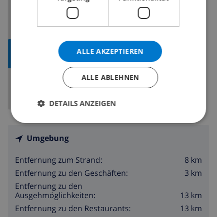
Spanien
>
Costa Blanca
>
Pego
>
-
KARTE
ALLE AKZEPTIEREN
ANZEIGEN
ALLE ABLEHNEN
DETAILS ANZEIGEN
Umgebung
8 km
Entfernung zum Strand:
3 km
Entfernung zu den Geschäften:
Entfernung zu den
13 km
Ausgehmöglichkeiten:
13 km
Entfernung zu den Restaurants: