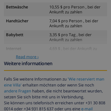
Bettwäsche
10,55 $ pro Person , bei der
Ankunft zu zahlen
Handtücher
7,04 $ pro Person , bei der
Ankunft zu zahlen
Babybett
3,35 $ pro Tag , bei der
Ankunft zu zahlen
Internet
4,69 $ , bei der Ankunft zu
zahlen
Read more ›
Zusätzliche
17,59 $ pro Person , bei der
Weitere informationen
bettwäsche
Ankunft zu zahlen
Zusätzliche
8,80 $ pro Person , bei der
Falls Sie weitere Informationen zu
'Wie reserviert man
handtücher
Ankunft zu zahlen
eine Villa'
erhalten möchten oder wenn Sie noch
Späte abreise
113,75 $
andere Fragen
haben, die nicht beantwortet wurden,
setzen Sie sich bitte mit uns in Verbindung.
Zusätzliche
basiert auf den
Sie können uns telefonisch erreichen unter +31 30 808
reinigung
Energieverbrauch
0014 oder +34 931 815 637 oder uns eine
e-mail
(52,77 $/HOUR)