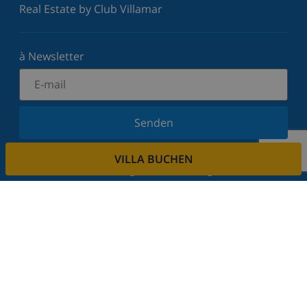
Real Estate by Club Villamar
à Newsletter
Senden
Melden Sie sich für unseren Newsletter an und
VILLA BUCHEN
bleiben Sie über Neuigkeiten und Angebote auf
dem Laufenden. Wir respektieren Ihre Privatsphäre.
Mieten sie ihre immobilie
Sie möchten Ihre Immobilie über uns vermieten?