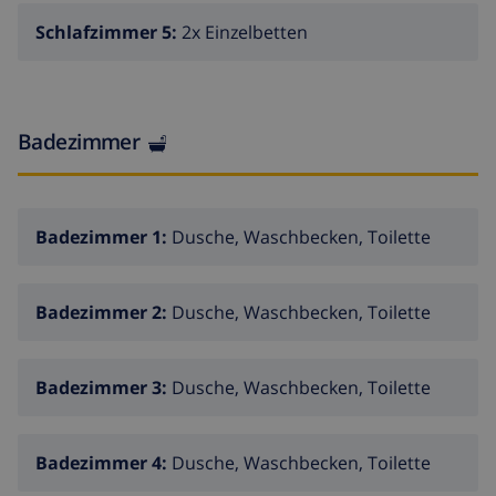
das Schwimmbad ist nierenförmig und misst 9x5 m mit
Schlafzimmer 5:
2x Einzelbetten
römischer Treppe und Auβendusche. Überdachte
Terrasse mit Bar, Gasgrill. Parkplatz für 4-5 Autos auf
dem Grundstück. Entfernungen: nur 0,4 km von der
kleinen Steinbucht Capblanc entfernt, 2,5km zum
Badezimmer
Sandstrand in Moraira , 0,5 km zum nächsten
Supermarkt und Restaurants, 3 km zum Stadtzentrum
Moraira.
Badezimmer 1:
Dusche, Waschbecken, Toilette
Badezimmer 2:
Dusche, Waschbecken, Toilette
Badezimmer 3:
Dusche, Waschbecken, Toilette
Badezimmer 4:
Dusche, Waschbecken, Toilette