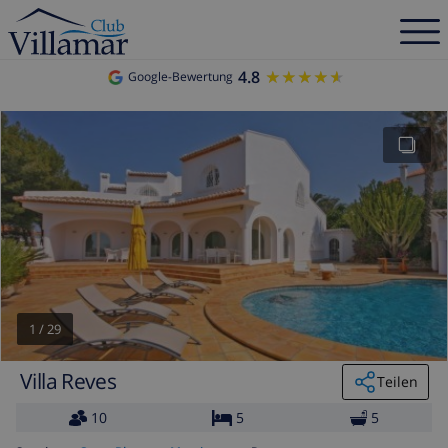
4.8
★★★★★
★★★★★
Google-Bewertung
1
/
29
Villa Reves
Teilen
10
5
5