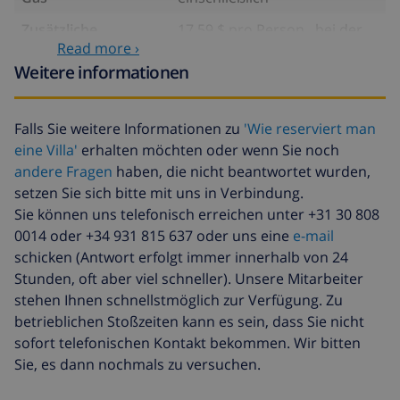
Zusätzliche
17,59 $ pro Person , bei der
bettwäsche
Ankunft zu zahlen
Read more ›
Weitere informationen
Zusätzliche
8,80 $ pro Person , bei der
handtücher
Ankunft zu zahlen
Falls Sie weitere Informationen zu
'Wie reserviert man
Späte abreise
113,75 $
eine Villa'
erhalten möchten oder wenn Sie noch
Zusätzliche
basiert auf den
andere Fragen
haben, die nicht beantwortet wurden,
reinigung
Energieverbrauch
setzen Sie sich bitte mit uns in Verbindung.
(52,77 $/HOUR)
Sie können uns telefonisch erreichen unter +31 30 808
Reiserücktrittsfonds:
4.80% der Gesamtsumme
0014 oder +34 931 815 637 oder uns eine
e-mail
schicken (Antwort erfolgt immer innerhalb von 24
Stunden, oft aber viel schneller). Unsere Mitarbeiter
stehen Ihnen schnellstmöglich zur Verfügung. Zu
betrieblichen Stoßzeiten kann es sein, dass Sie nicht
sofort telefonischen Kontakt bekommen. Wir bitten
Sie, es dann nochmals zu versuchen.