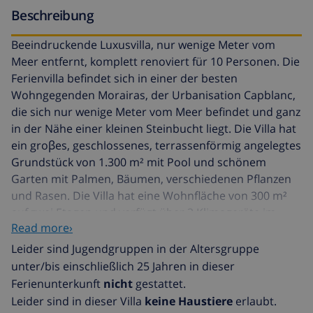
Beschreibung
Beeindruckende Luxusvilla, nur wenige Meter vom
Meer entfernt, komplett renoviert für 10 Personen. Die
Ferienvilla befindet sich in einer der besten
Wohngegenden Morairas, der Urbanisation Capblanc,
die sich nur wenige Meter vom Meer befindet und ganz
in der Nähe einer kleinen Steinbucht liegt. Die Villa hat
ein groβes, geschlossenes, terrassenförmig angelegtes
Grundstück von 1.300 m² mit Pool und schönem
Garten mit Palmen, Bäumen, verschiedenen Pflanzen
und Rasen. Die Villa hat eine Wohnfläche von 300 m²
auf zwei Etagen und verfügt über 3 Klimageräte im
Read more›
ganzen Haus. Hauptwohnung: (Zugang über 3 Stufen)
geräumiges Wohn-Esszimmer mit Meerblick, Sat-
Leider sind Jugendgruppen in der Altersgruppe
TV/TDT, komfortablen Möbeln, 1 Klimagerät und
unter/bis einschließlich 25 Jahren in dieser
Zugang zur überdachten Terrasse und zum
Ferienunterkunft
nicht
gestattet.
Poolbereich. Separate Designerküche, komplett
Leider sind in dieser Villa
keine Haustiere
erlaubt.