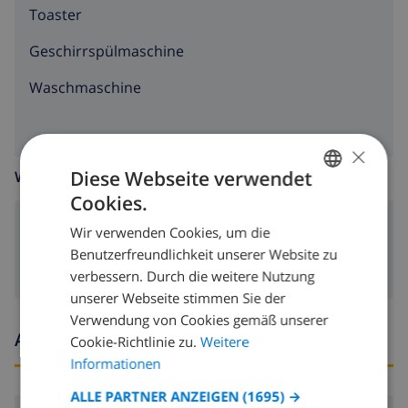
Toaster
Geschirrspülmaschine
Waschmaschine
×
Diese Webseite verwendet
WOHNZIMMER
Cookies.
GERMAN
Kamin
Wir verwenden Cookies, um die
DUTCH
Benutzerfreundlichkeit unserer Website zu
FRENCH
verbessern. Durch die weitere Nutzung
unserer Webseite stimmen Sie der
SPANISH
Verwendung von Cookies gemäß unserer
GERMAN
Ankunfts- und abfahrtszeiten
Cookie-Richtlinie zu.
Weitere
CATALAN
Informationen
ITALIAN
ALLE PARTNER ANZEIGEN
(1695) →