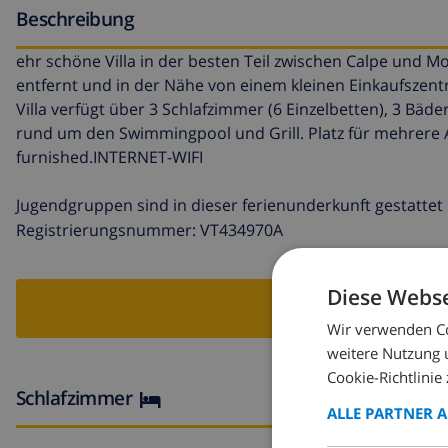
Beschreibung
ehr schöne Villa in der besten Teil zwischen Calpe und
entfernt und in der Nähe von einem kleinen Einkaufszent
Villa verfügt über 3 Schlafzimmer (6 Einzelbetten), 3 B
rund um den Swimmingpool und Grill. Platz für mehrere Au
furnished.INTERNET-WIFI
Jugendgruppen sind in dieser ferienunderkunft gestattet
Registrierungsnummer: VT434970A
Diese Webse
VI
Wir verwenden Co
weitere Nutzung 
Cookie-Richtlinie 
Schlafzimmer
ALLE PARTNER 