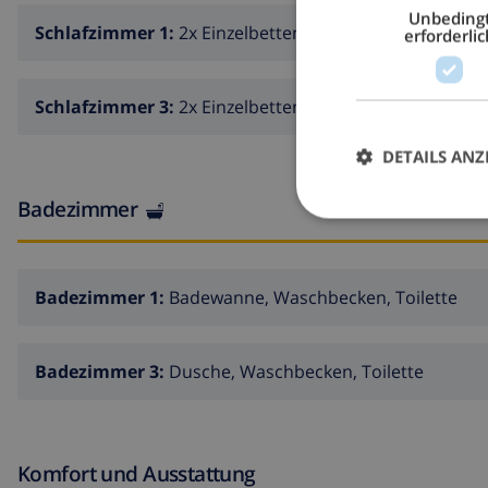
Unbeding
Schlafzimmer 1:
2x Einzelbetten
erforderlic
Schlafzimmer 3:
2x Einzelbetten
DETAILS ANZ
Badezimmer
Badezimmer 1:
Badewanne, Waschbecken, Toilette
Badezimmer 3:
Dusche, Waschbecken, Toilette
Komfort und Ausstattung