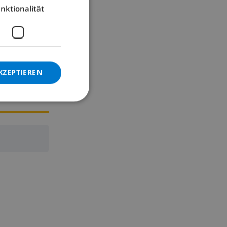
nktionalität
GERMAN
CATALAN
ITALIAN
DANISH
KZEPTIEREN
NORWEGIAN