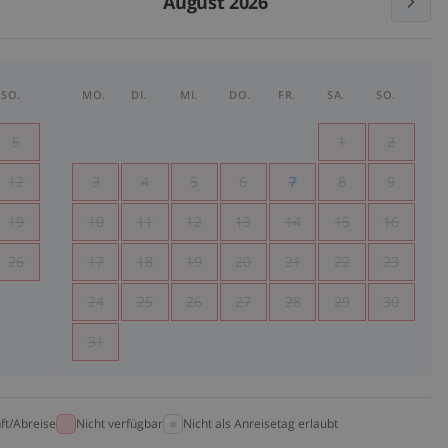
August 2026
SO.
MO.
DI.
MI.
DO.
FR.
SA.
SO.
5
1
2
12
3
4
5
6
7
8
9
19
10
11
12
13
14
15
16
26
17
18
19
20
21
22
23
24
25
26
27
28
29
30
31
ft/Abreise
Nicht verfügbar
Nicht als Anreisetag erlaubt