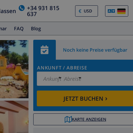
+34 931 815
lassen
€
637
amar
FAQ
Blog
Noch keine Preise verfügbar
ANKUNFT
/
ABREISE
Ankunft
Abreise
›
JETZT BUCHEN
KARTE ANZEIGEN