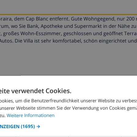
 Moraira, dem Cap Blanc entfernt. Gute Wohngegend, nur 20
rum, wo Sie Bank, Apotheke und Supermarkt in der Nähe zu 
äder, großes Wohn-Esszimmer, geschlossen und geöffnet Terr
tos. Die Villa ist sehr komfortabel, schön eingerichtet und
ite verwendet Cookies.
LLA BUCHEN ›
okies, um die Benutzerfreundlichkeit unserer Website zu verbes
unserer Webseite stimmen Sie der Verwendung von Cookies gem
zu.
Weitere Informationen
ANZEIGEN
(1695) →