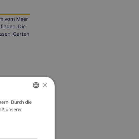
0 m vom Meer
finden. Die
assen, Garten
×
sern. Durch die
GERMAN
äß unserer
DUTCH
FRENCH
SPANISH