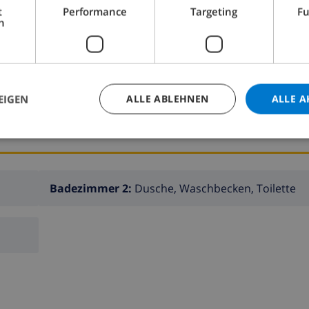
t
Performance
Targeting
Fu
Schlafzimmer 2:
2x Einzelbetten
h
EIGEN
ALLE ABLEHNEN
ALLE A
Badezimmer 2:
Dusche, Waschbecken, Toilette