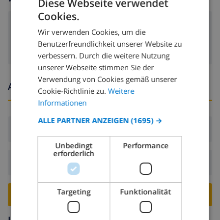
Diese Webseite verwendet
Cookies.
GERMAN
Kamin
Wir verwenden Cookies, um die
DUTCH
Benutzerfreundlichkeit unserer Website zu
FRENCH
verbessern. Durch die weitere Nutzung
unserer Webseite stimmen Sie der
SPANISH
Verwendung von Cookies gemäß unserer
Ankunfts- und abfahrtszeiten
GERMAN
Cookie-Richtlinie zu.
Weitere
CATALAN
Informationen
ITALIAN
ALLE PARTNER ANZEIGEN
(1695) →
Ankunft:
Ab 16:00 vor 19:00
DANISH
Unbedingt
Performance
NORWEGIAN
erforderlich
Abreise:
Vor: 10:00
Targeting
Funktionalität
VILLA BUCHEN ›
Umgebung