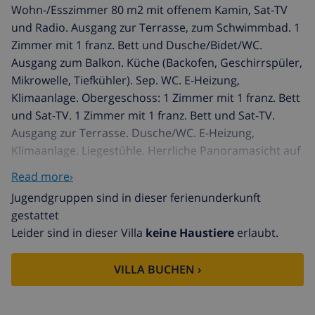
Wohn-/Esszimmer 80 m2 mit offenem Kamin, Sat-TV
und Radio. Ausgang zur Terrasse, zum Schwimmbad. 1
Zimmer mit 1 franz. Bett und Dusche/Bidet/WC.
Ausgang zum Balkon. Küche (Backofen, Geschirrspüler,
Mikrowelle, Tiefkühler). Sep. WC. E-Heizung,
Klimaanlage. Obergeschoss: 1 Zimmer mit 1 franz. Bett
und Sat-TV. 1 Zimmer mit 1 franz. Bett und Sat-TV.
Ausgang zur Terrasse. Dusche/WC. E-Heizung,
Klimaanlage. Liegestühle. Herrliche Panoramasicht auf
das Meer, die Berge und die Landschaft. Zur
Read more›
Verfügung: Waschmaschine, Wäschetrockner,
Jugendgruppen sind in dieser ferienunderkunft
Bügeleisen, Haartrockner. Internet (WLAN, gratis). AT-
gestattet
441005-A // Reg. Nr.:
Leider sind in dieser Villa
keine Haustiere
erlaubt.
ESFCTU0000030380007669820000000000000CV-
VUT0441005-A3
VILLA BUCHEN ›
Golden Valley: Schönes, luxuriöses Haus "Stuttgart".
4.5 km vom Zentrum von Moraira, ruhige, sonnige,
erhöhte Lage, 4.5 km vom Meer, in einer Sackgasse.