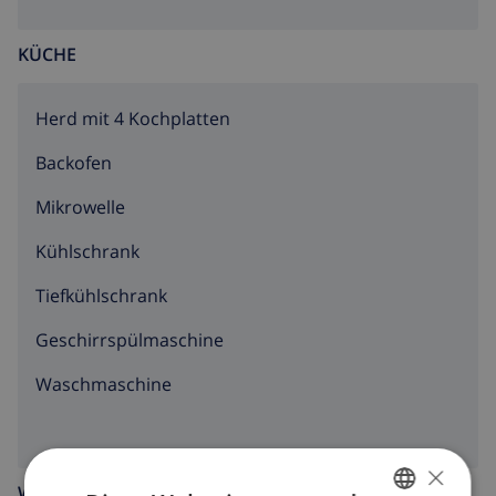
KÜCHE
Herd mit 4 Kochplatten
Backofen
Mikrowelle
Kühlschrank
Tiefkühlschrank
Geschirrspülmaschine
Waschmaschine
×
WOHNZIMMER