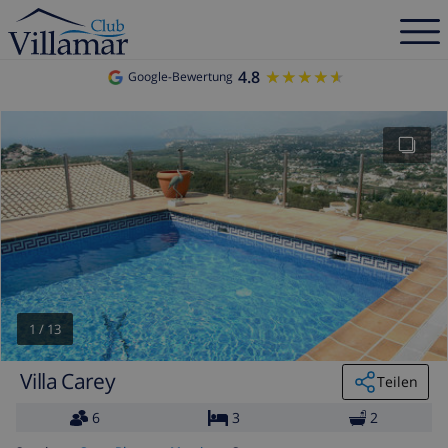
4.8
★★★★★
★★★★★
Google-Bewertung
1
/
13
Villa Carey
Teilen
6
3
2