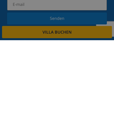
Senden
Melden Sie sich für unseren Newsletter an und
VILLA BUCHEN
bleiben Sie über Neuigkeiten und Angebote auf
dem Laufenden. Wir respektieren Ihre Privatsphäre.
Mieten sie ihre immobilie
Sie möchten Ihre Immobilie über uns vermieten?
Lesen Sie mehr