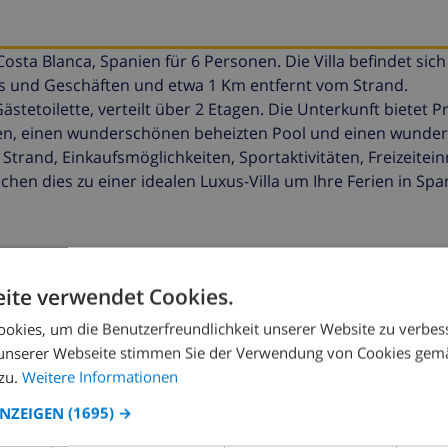
sta Blanca, Spanien für 6 Personen. Die Villa befindet sich 
s und Geschäften und etwa 1 Km entfernt vom Strand.
stetoilette, verteilt über 2 Etagen. Die Unterkunft bietet P
en, einen wunderschönen beheizten Pool und einen wunde
Strand, Einkaufsmöglichkeiten, Sportaktivitäten, Freizeitei
n dies zu einer idealen Luxus-Villa um Ihre Ferien in Spa
ite verwendet Cookies.
okies, um die Benutzerfreundlichkeit unserer Website zu verbes
Fi
unserer Webseite stimmen Sie der Verwendung von Cookies gem
zu.
Weitere Informationen
ANZEIGEN
(1695) →