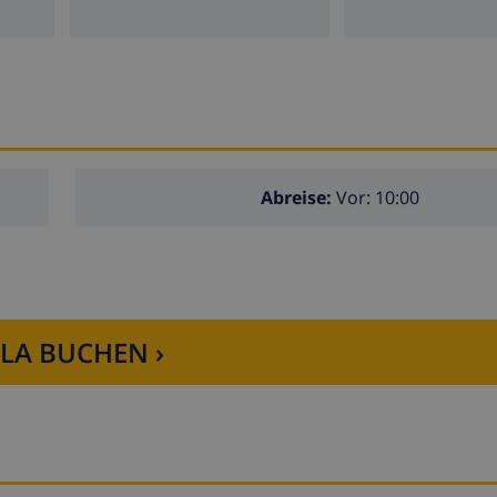
la entfernt
tern der Luxus-Villa entfernt)
rn
Abreise:
Vor: 10:00
d Dienstleistungen
LLA BUCHEN ›
tützung