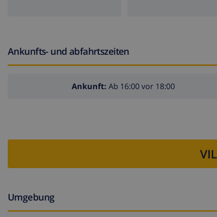
nächster Park innerhalb von 2 Kilometern der Luxus-Vil
nächster Flughafen: Alicante (innerhalb von 100 Kilome
zweitnächster Flughafen: Valencia (> 100 Kilometern)
Ankunfts- und abfahrtszeiten
Haustiere sind nicht erlaubt
Die Unterkunft ist sehr geeignet für Familien mit Kinde
Ankunft:
Ab 16:00 vor 18:00
Der Luxus-Villa enthält im Mietpreis folgende Anlagen un
Internet (WiFi)
Staubsauger und Bügeleisen und-brett
VI
Bettwäsche und Handtücher
Rezeptionsdienst und 24 Stunden telefonische Unters
Zentralheizung und Klimaanlage
Umgebung
Anlagen und Dienstleistungen gegen Aufpreis