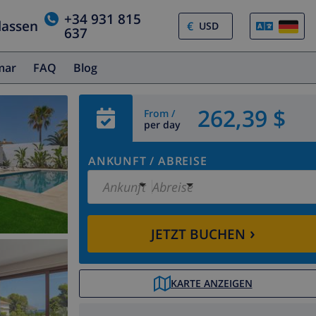
+34 931 815
lassen
€
637
amar
FAQ
Blog
262,39 $
From /
per day
ANKUNFT
/
ABREISE
Ankunft
Abreise
›
JETZT BUCHEN
KARTE ANZEIGEN