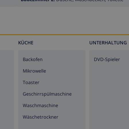
d 1,6M Tiefe
Gartenmöbel mit Sonnenliegen
KÜCHE
UNTERHALTUNG
Backofen
DVD-Spieler
Mikrowelle
e
Toaster
Geschirrspülmaschine
a entfernt
Waschmaschine
der Luxus-Villa entfernt
Wäschetrockner
illa entfernt
illa entfernt