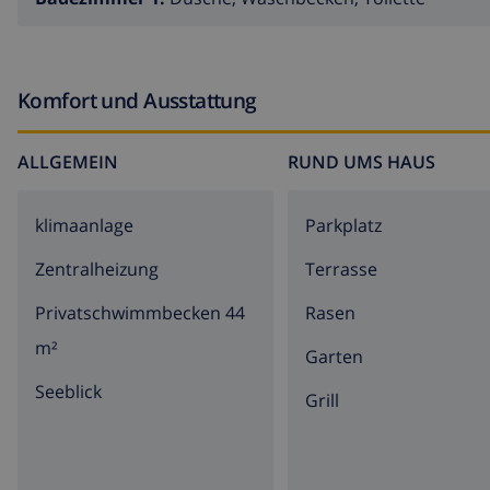
eingezäuntes Grundstück
beheizter privater Pool mit Abmessungen: 11M x 4M un
Komfort und Ausstattung
wunderschöner Garten mit Rasen, Kies, Bäumen und 
3 Terrassen, wovon 1 überdacht
ALLGEMEIN
RUND UMS HAUS
Aussenküche und Barbecue
Aussendusche
klimaanlage
Parkplatz
Sitzmöglichkeiten und Essplatz im Freien
Zentralheizung
Terrasse
überdachter privater Parkplatz und 2 private Parkplätz
Privatschwimmbecken 44
Rasen
Mehr Information
m²
Garten
nächster Ort innerhalb von 2 Kilometern der Luxus-Vill
Seeblick
Grill
nächste(s) Ufer oder Küste innerhalb von 1000 Metern 
nächster Strand innerhalb von 1000 Metern der Luxus-V
nächster Hafen innerhalb von 2 Kilometern der Luxus-V