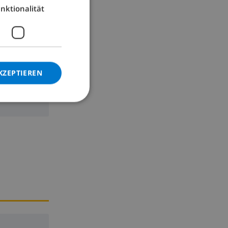
nktionalität
GERMAN
CATALAN
ITALIAN
DANISH
KZEPTIEREN
NORWEGIAN
chine,