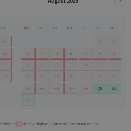
August 2026
SO.
MO.
DI.
MI.
DO.
FR.
SA.
SO.
5
1
2
12
3
4
5
6
7
8
9
19
10
11
12
13
14
15
16
26
17
18
19
20
21
22
23
24
25
26
27
28
29
30
31
ft/Abreise
Nicht verfügbar
Nicht als Anreisetag erlaubt