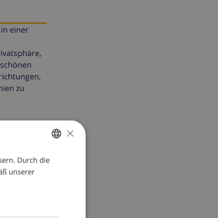
in einer
rivatsphäre,
rschönen
nrichtungen,
nien zu
×
sern. Durch die
GERMAN
äß unserer
DUTCH
FRENCH
SPANISH