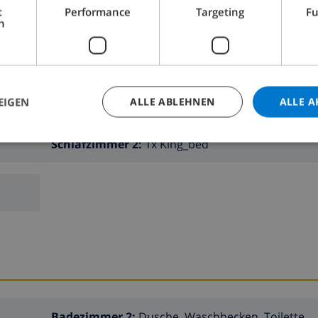
t
Performance
Targeting
Fu
, Canal Digital und International)
LLA BUCHEN ›
h
sen zugänglich.
EIGEN
ALLE ABLEHNEN
ALLE A
chirrspülmaschine, Kühlschrank, Gefrierschrank, Kaffeemas
Schlafzimmer 2:
1x King_bed
0cm), Klimaanlage und mit Badezimmer ensuite
rnsehen, Klimaanlage und mit Badezimmer ensuite
Dusche und Toilette
d Toilette
Badezimmer 2:
Dusche, Waschbecken, Toilette