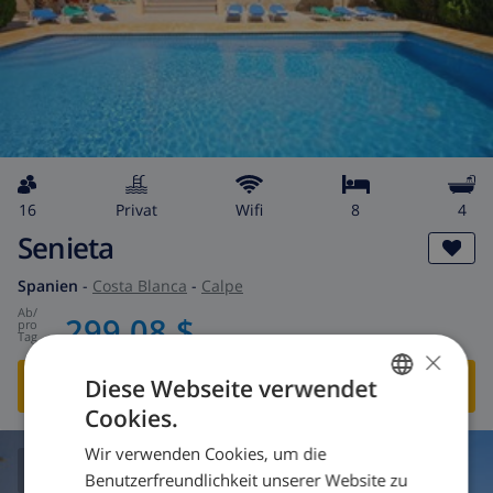
16
Privat
wifi
8
4
Senieta
Spanien
-
Costa Blanca
-
Calpe
ab
/
299,08 $
pro
Tag
×
Diese Webseite verwendet
DIESE VILLA ANSEHEN
›
Cookies.
GERMAN
Wir verwenden Cookies, um die
DUTCH
Benutzerfreundlichkeit unserer Website zu
6.8
/ 10 |
3
BEWERTUNGEN