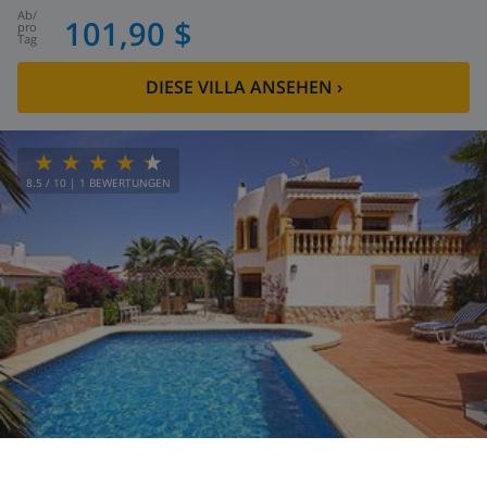
ab
/
101,90 $
pro
Tag
DIESE VILLA ANSEHEN
›
8.5
/ 10 |
1
BEWERTUNGEN