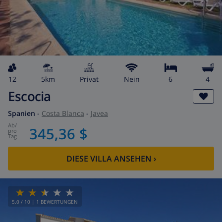
12
5km
Privat
Nein
6
4
Escocia
Spanien
-
Costa Blanca
-
Javea
ab
/
345,36 $
pro
Tag
DIESE VILLA ANSEHEN
›
5.0
/ 10 |
1
BEWERTUNGEN