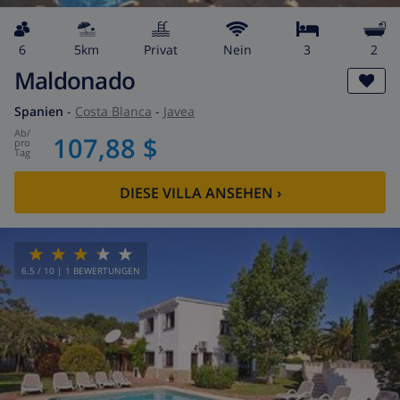
6
5km
Privat
Nein
3
2
Maldonado
Spanien
-
Costa Blanca
-
Javea
ab
/
107,88 $
pro
Tag
DIESE VILLA ANSEHEN
›
6.5
/ 10 |
1
BEWERTUNGEN