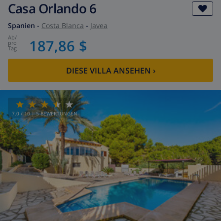
Casa Orlando 6
Spanien
-
Costa Blanca
-
Javea
ab
/
187,86 $
pro
Tag
DIESE VILLA ANSEHEN
›
7.0
/ 10 |
5
BEWERTUNGEN