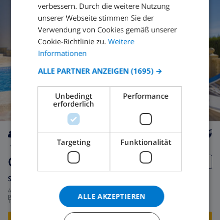
FRENCH
verbessern. Durch die weitere Nutzung
unserer Webseite stimmen Sie der
SPANISH
Verwendung von Cookies gemäß unserer
GERMAN
Cookie-Richtlinie zu.
Weitere
CATALAN
Informationen
ITALIAN
ALLE PARTNER ANZEIGEN
(1695) →
DANISH
Unbedingt
Performance
NORWEGIAN
erforderlich
Targeting
Funktionalität
4
Privat
wifi
2
2
Cactus
Spanien
-
Costa Blanca
-
Calpe
ab
/
105,40 $
ALLE AKZEPTIEREN
pro
Tag