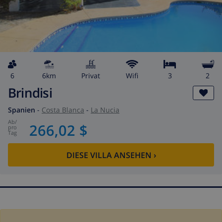
6
6km
Privat
wifi
3
2
Brindisi
Spanien
-
Costa Blanca
-
La Nucia
ab
/
266,02 $
pro
Tag
DIESE VILLA ANSEHEN
›