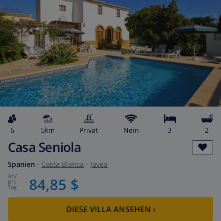
6
5km
Privat
Nein
3
2
Casa Seniola
Spanien
-
Costa Blanca
-
Javea
ab
/
84,85 $
pro
Tag
DIESE VILLA ANSEHEN
›