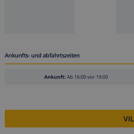
Bügeleisen und-brett
Rezeptionsdienst und telefonische Unterstützung
Dienstleistungen gegen Aufpreis
Bettwäsche und Handtücher
extra Bett und Kinderbett/Babybett (auf Anfrage)
Ankunfts- und abfahrtszeiten
Ankunft:
Ab 16:00 vor 19:00
VI