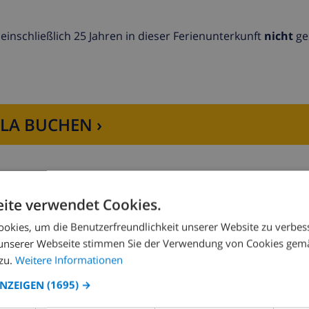
einschließlich 25 Jahren in dieser Ferienunterkunft
nicht
ges
kombination, Kaffeemaschine, Mixer und Brotröster
LLA BUCHEN ›
ite verwendet Cookies.
uite
tte
okies, um die Benutzerfreundlichkeit unserer Website zu verbes
Schlafzimmer 2:
2x Einzelbetten
unserer Webseite stimmen Sie der Verwendung von Cookies gem
e mit Dusche, Dusche und Toilette
zu.
Weitere Informationen
ANZEIGEN
(1695) →