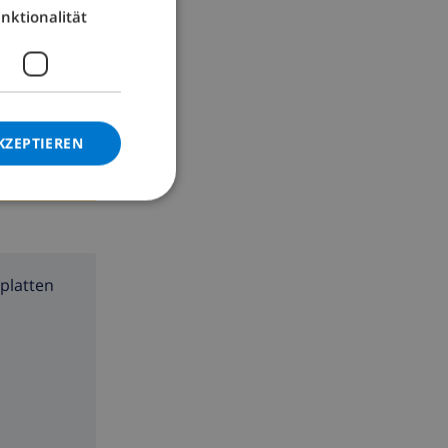
nktionalität
GERMAN
CATALAN
ITALIAN
DANISH
KZEPTIEREN
NORWEGIAN
platten