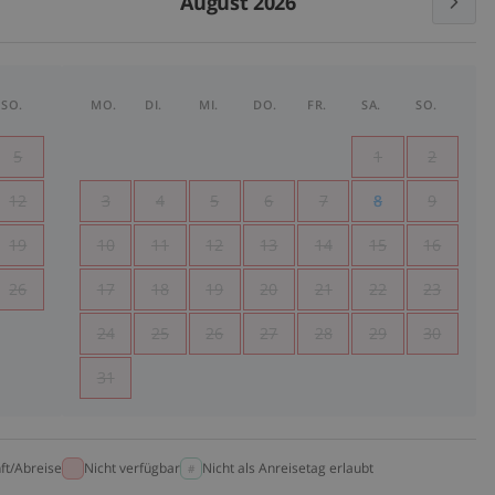
August 2026
SO.
MO.
DI.
MI.
DO.
FR.
SA.
SO.
5
1
2
12
3
4
5
6
7
8
9
19
10
11
12
13
14
15
16
26
17
18
19
20
21
22
23
24
25
26
27
28
29
30
31
ft/Abreise
Nicht verfügbar
Nicht als Anreisetag erlaubt