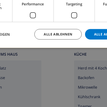
t
Performance
Targeting
Fu
h
nliegen
EIGEN
ALLE ABLEHNEN
ALLE A
UMS HAUS
KÜCHE
latz
Herd mit 4 Koch
sse
Backofen
der Villa)
n
Mikrowelle
ern der Villa)
Kühlschrank
Toaster