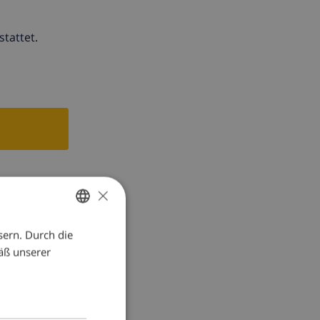
tattet.
×
sern. Durch die
GERMAN
äß unserer
DUTCH
FRENCH
SPANISH