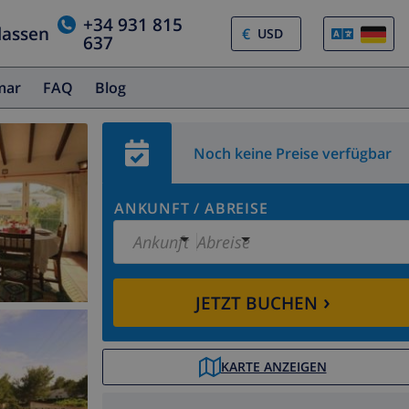
+34 931 815
lassen
€
637
amar
FAQ
Blog
Noch keine Preise verfügbar
ANKUNFT
/
ABREISE
Ankunft
Abreise
›
JETZT BUCHEN
KARTE ANZEIGEN