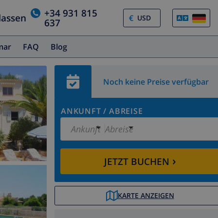
+34 931 815
lassen
€
637
amar
FAQ
Blog
Noch keine Preise verfügbar
ANKUNFT
/
ABREISE
Ankunft
Abreise
›
JETZT BUCHEN
KARTE ANZEIGEN