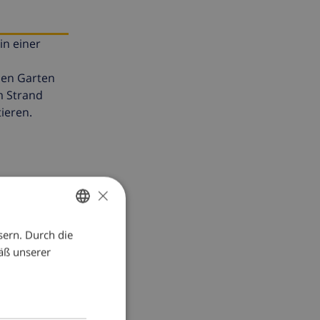
in einer
önen Garten
m Strand
ieren.
×
sern. Durch die
GERMAN
äß unserer
DUTCH
FRENCH
SPANISH