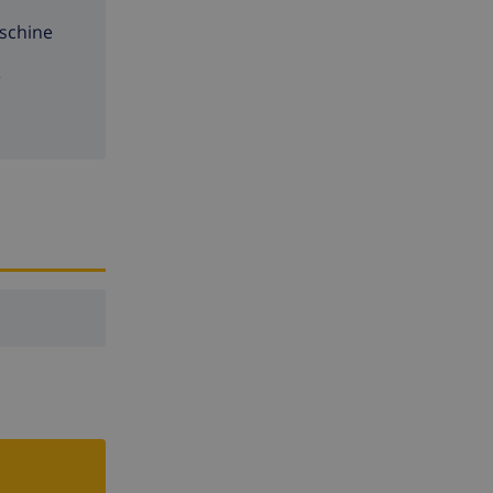
schine
e