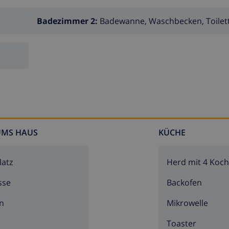
Badezimmer 2:
Badewanne, Waschbecken, Toilet
it Sonnenliegen
 PKWs und eingezäunter privater Parkplatz für 2 PKWs
UMS HAUS
KÜCHE
der Villa)
latz
Herd mit 4 Koch
sse
Backofen
n
Mikrowelle
Toaster