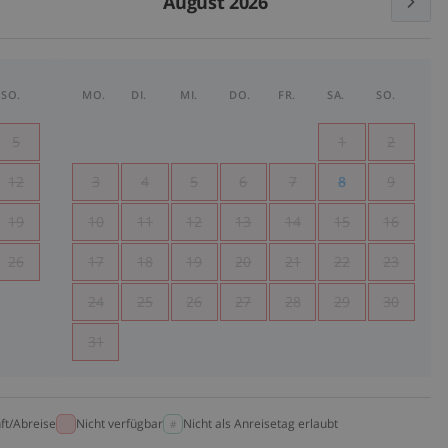
August 2026
SO.
MO.
DI.
MI.
DO.
FR.
SA.
SO.
5
1
2
12
3
4
5
6
7
8
9
19
10
11
12
13
14
15
16
26
17
18
19
20
21
22
23
24
25
26
27
28
29
30
31
ft/Abreise
Nicht verfügbar
Nicht als Anreisetag erlaubt