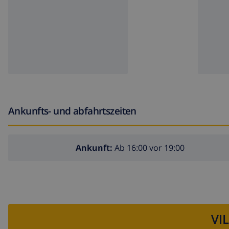
Bettwäsche und Handtücher
Halbpension und Frühstück
Flughafenservice und Nutzung von privatem Pkw
Kochdienst, Wäscheservice und Babysitterservice
extra Bett und Kinderbett/Babybett (auf Anfrage)
Ankunfts- und abfahrtszeiten
Ankunft:
Ab 16:00 vor 19:00
VI