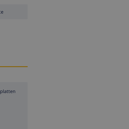
te
platten