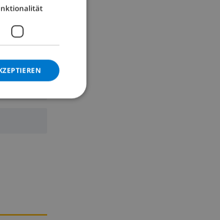
nktionalität
GERMAN
CATALAN
ne, Mixer
ITALIAN
DANISH
KZEPTIEREN
NORWEGIAN