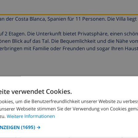
n der Costa Blanca, Spanien für 11 Personen. Die Villa liegt 
auf 2 Etagen. Die Unterkunft bietet Privatsphäre, einen sch
nen Blick auf das Tal. Die Bequemlichkeit und die Nähe vo
verbringen mit Familie oder Freunden und sogar Ihren Haust
ite verwendet Cookies.
okies, um die Benutzerfreundlichkeit unserer Website zu verbes
unserer Webseite stimmen Sie der Verwendung von Cookies gem
zu.
Weitere Informationen
ANZEIGEN
(1695) →