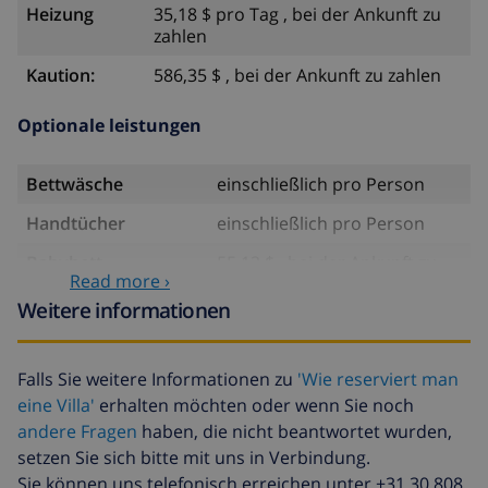
Heizung
35,18 $ pro Tag , bei der Ankunft zu
zahlen
Kaution:
586,35 $ , bei der Ankunft zu zahlen
Optionale leistungen
Bettwäsche
einschließlich pro Person
Handtücher
einschließlich pro Person
Babybett
55,12 $ , bei der Ankunft zu
Read more ›
zahlen
Weitere informationen
Kindersitz
30,49 $ , bei der Ankunft zu
zahlen
Falls Sie weitere Informationen zu
'Wie reserviert man
Internet
23,45 $ , bei der Ankunft zu
eine Villa'
erhalten möchten oder wenn Sie noch
zahlen
andere Fragen
haben, die nicht beantwortet wurden,
Haustiere
60,98 $ , bei der Ankunft zu
setzen Sie sich bitte mit uns in Verbindung.
zahlen
Sie können uns telefonisch erreichen unter +31 30 808