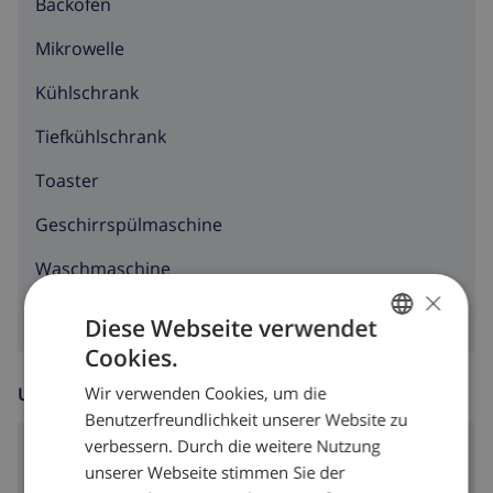
Backofen
Flughafenservice
Haushalt, Wäscheservice und Babysitterservice
Mikrowelle
Zentralheizung (Gasflaschen)
Kühlschrank
Sportaktivitäten
Tiefkühlschrank
Tennis (innerhalb von 5 Kilometern der Villa)
Toaster
Golf und Pferdesport (innerhalb von 10 Kilometern
Geschirrspülmaschine
der Villa)
Waschmaschine
×
Diese Webseite verwendet
Cookies.
GERMAN
Wir verwenden Cookies, um die
UNTERHALTUNG
DUTCH
Benutzerfreundlichkeit unserer Website zu
FRENCH
verbessern. Durch die weitere Nutzung
DVD-Spieler
unserer Webseite stimmen Sie der
SPANISH