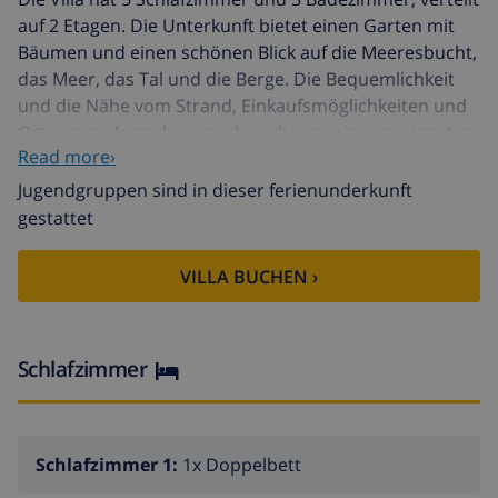
auf 2 Etagen. Die Unterkunft bietet einen Garten mit
Bäumen und einen schönen Blick auf die Meeresbucht,
das Meer, das Tal und die Berge. Die Bequemlichkeit
und die Nähe vom Strand, Einkaufsmöglichkeiten und
Orten zum Ausgehen machen dies zu einer geeigneten
Read more›
Villa um Ihre Ferien zu verbringen mit Familie und
Freunden.
Jugendgruppen sind in dieser ferienunderkunft
gestattet
Interieur der Villa
VILLA BUCHEN ›
Villa mit 2 Etagen
Wohnzimmer mit Fernsehen und DVD-Player
5 Schlafzimmer und 3 Badezimmer
Schlafzimmer
Satellitenantenne (Astra)
Küche
Schlafzimmer 1:
1x Doppelbett