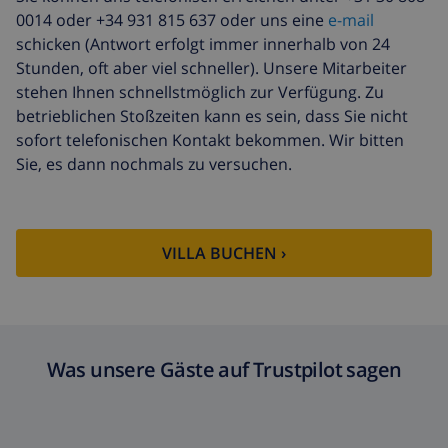
Wasser
einschließlich
0014 oder +34 931 815 637 oder uns eine
e-mail
schicken (Antwort erfolgt immer innerhalb von 24
Elektrizität
einschließlich
Stunden, oft aber viel schneller). Unsere Mitarbeiter
Gas
einschließlich
stehen Ihnen schnellstmöglich zur Verfügung. Zu
betrieblichen Stoßzeiten kann es sein, dass Sie nicht
Zusätzliche
17,59 $ pro Person , bei der
sofort telefonischen Kontakt bekommen. Wir bitten
bettwäsche
Ankunft zu zahlen
Sie, es dann nochmals zu versuchen.
Zusätzliche
8,80 $ pro Person , bei der
handtücher
Ankunft zu zahlen
Späte abreise
113,75 $
VILLA BUCHEN ›
Zusätzliche
basiert auf den
reinigung
Energieverbrauch
(52,77 $/HOUR)
Reiserücktrittsfonds:
4.80% der Gesamtsumme
Was unsere Gäste auf Trustpilot sagen