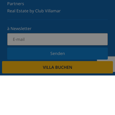
Partners
Real Estate by Club Villamar
à Newsletter
Senden
Melden Sie sich für unseren Newsletter an und
VILLA BUCHEN
bleiben Sie über Neuigkeiten und Angebote auf
dem Laufenden. Wir respektieren Ihre Privatsphäre.
Mieten sie ihre immobilie