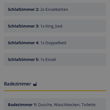
Küche mit Gasherd, Elektroofen, Mikrowelle,
Geschirrspülmaschine, Kühlschrank,
Schlafzimmer 2:
2x Einzelbetten
Kaffeemaschine, Wasserkocher, Mixer und
Brotröster
Schlafzimmer 3:
1x King_bed
Schlafzimmer und Badezimmer
Schlafzimmer mit Doppelbett
Schlafzimmer 4:
1x Doppelbett
Schlafzimmer mit 2 Einzelbetten
Schlafzimmer mit Kingsize Bett
Schlafzimmer 5:
1x Einzel
Schlafzimmer mit Doppelbett und mit Badezimmer
ensuite
Schlafzimmer mit Einzelbett und mit Badezimmer
Badezimmer
ensuite
Badezimmer mit Badewanne
Badezimmer mit Dusche
Badezimmer 1:
Dusche, Waschbecken, Toilette
Badezimmer mit Wasserklosett