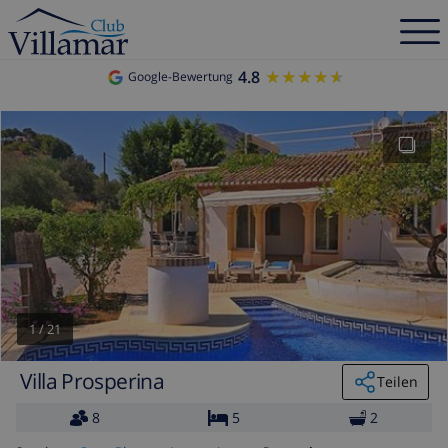
4.8
★★★★★
★★★★★
Google-Bewertung
1
/
21
Villa Prosperina
Teilen
8
5
2