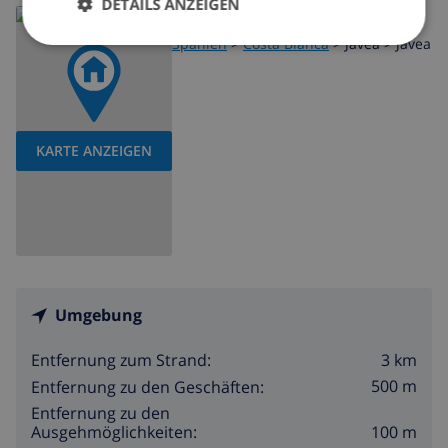
DETAILS ANZEIGEN
Lesen Sie mehr über:
Spanien
>
Costa Blanca
>
Javea
>
Javea
KARTE ANZEIGEN
Umgebung
3 km
Entfernung zum Strand:
500 m
Entfernung zu den Geschäften:
Entfernung zu den
100 m
Ausgehmöglichkeiten: