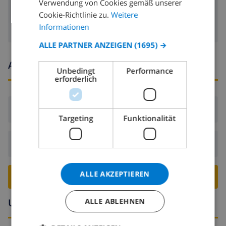
Verwendung von Cookies gemäß unserer
Satellitenfernsehen
GERMAN
Cookie-Richtlinie zu.
Weitere
CATALAN
Informationen
ITALIAN
ALLE PARTNER ANZEIGEN
(1695) →
DANISH
Ankunfts- und abfahrtszeiten
Unbedingt
Performance
NORWEGIAN
erforderlich
Ankunft:
Ab 16:00 vor 18:00
Targeting
Funktionalität
Abreise:
Vor: 09:00
ALLE AKZEPTIEREN
VILLA BUCHEN ›
Umgebung
ALLE ABLEHNEN