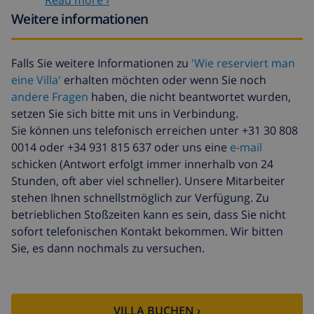
Zusätzliche
basiert auf den
reinigung
Energieverbrauch
Weitere informationen
(52,77 $/HOUR)
Reiserücktrittsfonds:
4.80% der Gesamtsumme
Falls Sie weitere Informationen zu
'Wie reserviert man
eine Villa'
erhalten möchten oder wenn Sie noch
andere Fragen
haben, die nicht beantwortet wurden,
setzen Sie sich bitte mit uns in Verbindung.
Sie können uns telefonisch erreichen unter +31 30 808
0014 oder +34 931 815 637 oder uns eine
e-mail
schicken (Antwort erfolgt immer innerhalb von 24
Stunden, oft aber viel schneller). Unsere Mitarbeiter
stehen Ihnen schnellstmöglich zur Verfügung. Zu
betrieblichen Stoßzeiten kann es sein, dass Sie nicht
sofort telefonischen Kontakt bekommen. Wir bitten
Sie, es dann nochmals zu versuchen.
VILLA BUCHEN ›