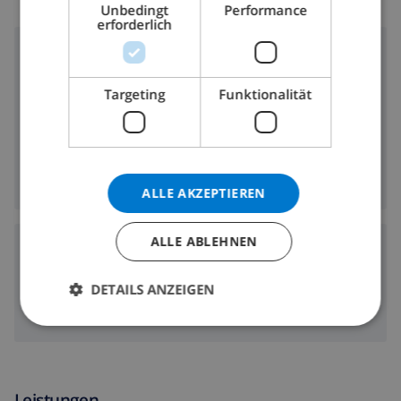
Unbedingt
Performance
NORWEGIAN
erforderlich
Umgebung
3 km
Entfernung zum Strand:
Targeting
Funktionalität
2.5 km
Entfernung zu den Geschäften:
Entfernung zu den
2.5 km
Ausgehmöglichkeiten:
2 km
Entfernung zu den Restaurants:
ALLE AKZEPTIEREN
ALLE ABLEHNEN
Flughäfen:
107 km
ALC:
DETAILS ANZEIGEN
123 km
VLC:
Leistungen