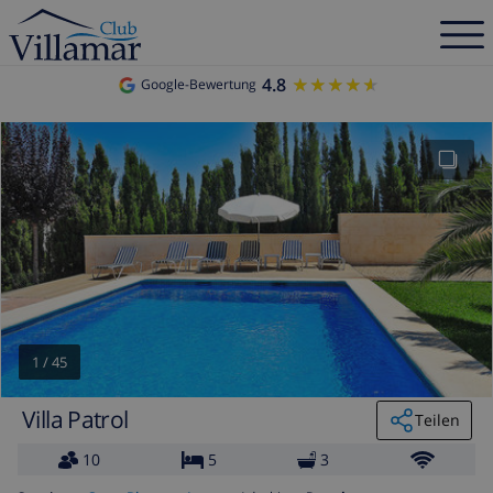
4.8
★★★★★
★★★★★
Google-Bewertung
1
/
45
Villa Patrol
Teilen
10
5
3