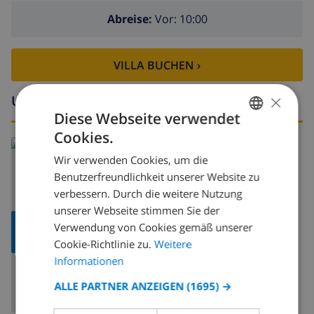
Abreise:
Vor: 10:00
VILLA BUCHEN ›
×
Umgebung
Diese Webseite verwendet
Cookies.
GERMAN
Lesen Sie mehr über:
Wir verwenden Cookies, um die
Spanien
>
Costa Blanca
>
Javea
>
Adsubia
DUTCH
Benutzerfreundlichkeit unserer Website zu
FRENCH
verbessern. Durch die weitere Nutzung
unserer Webseite stimmen Sie der
SPANISH
KARTE
Verwendung von Cookies gemäß unserer
GERMAN
ANZEIGEN
Cookie-Richtlinie zu.
Weitere
CATALAN
Informationen
ITALIAN
ALLE PARTNER ANZEIGEN
(1695) →
DANISH