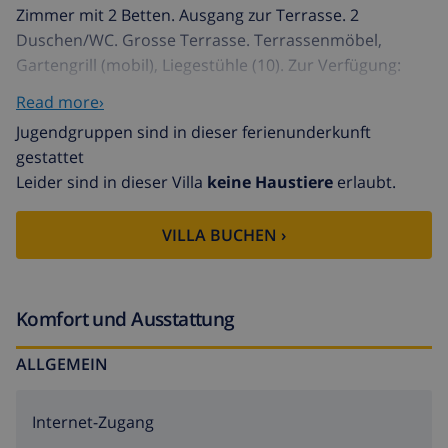
Zimmer mit 2 Betten. Ausgang zur Terrasse. 2
Duschen/WC. Grosse Terrasse. Terrassenmöbel,
Gartengrill (mobil), Liegestühle (10). Zur Verfügung:
Waschmaschine. Internet (Wireless LAN, gratis).
Read more›
Parkplatz (eingezäunt, 4 Autos) beim Haus. Bitte
Jugendgruppen sind in dieser ferienunderkunft
beachten: TV nur FR, EN. Komplett ausgestattete
gestattet
Aussenküche mit Cerankochfeld-Platten, Mikrowelle,
Leider sind in dieser Villa
keine Haustiere
erlaubt.
Gefrierschrank, Mikrowelle. Sprudelbad. AT-438548
Schönes Haus "Patrolymar", auf 2 Stockwerken. Im
VILLA BUCHEN ›
Ortsteil Adsubia, 3 km vom Meer. Zur Alleinbenutzung:
Garten 1'100 m2 (eingezäunt) mit Pflanzen und
Bäumen, Schwimmbad (5 x 10 m, saisonale
Verfügbarkeit: 01.Jan. - 31.Dez.) mit Innentreppe.
Komfort und Ausstattung
Aussendusche, Sprudelbad, Poolhaus. Im Hause:
ALLGEMEIN
Klimaanlage. Supermarkt 2.5 km, Restaurant 2 km,
Sandstrand "Arenal" 3 km. Jugendgruppen nur auf
Anfrage. Der Besitzer akzeptiert keine Jugendgruppen.
Internet-Zugang