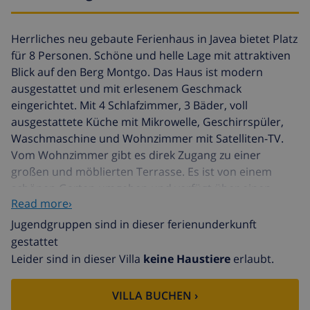
Herrliches neu gebaute Ferienhaus in Javea bietet Platz
für 8 Personen. Schöne und helle Lage mit attraktiven
Blick auf den Berg Montgo. Das Haus ist modern
ausgestattet und mit erlesenem Geschmack
eingerichtet. Mit 4 Schlafzimmer, 3 Bäder, voll
ausgestattete Küche mit Mikrowelle, Geschirrspüler,
Waschmaschine und Wohnzimmer mit Satelliten-TV.
Vom Wohnzimmer gibt es direk Zugang zu einer
großen und möblierten Terrasse. Es ist von einem
schönen Garten umgeben und verfügt über einen
Read more›
großen privaten Pool 9x5 m. in rechteckiger Form, es
gibt auch Liegenstühle. Nur 3 Km. entfern man findet
Jugendgruppen sind in dieser ferienunderkunft
auf einen Seite, das Dorf Javea mit seiner charmanten
gestattet
Altstadt mit ihren kleinen Gassen, das Museum, das
Leider sind in dieser Villa
keine Haustiere
erlaubt.
Lebensmittel-Markt oder seiner beeindruckenden
gotischen Kirche. Darüber hinaus haben wir den
VILLA BUCHEN ›
beliebten Playa del Arenal, die, wie der Name schon