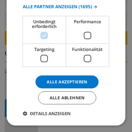
ITALIAN
ALLE PARTNER ANZEIGEN
(1695) →
DANISH
Abreise:
Vor: 10:00
Unbedingt
Performance
NORWEGIAN
erforderlich
VILLA BUCHEN ›
Targeting
Funktionalität
Umgebung
ALLE AKZEPTIEREN
ALLE ABLEHNEN
KARTE
ANZEIGEN
DETAILS ANZEIGEN