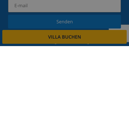
Senden
Melden Sie sich für unseren Newsletter an und
VILLA BUCHEN
bleiben Sie über Neuigkeiten und Angebote auf
dem Laufenden. Wir respektieren Ihre Privatsphäre.
Mieten sie ihre immobilie
Sie möchten Ihre Immobilie über uns vermieten?
Lesen Sie mehr