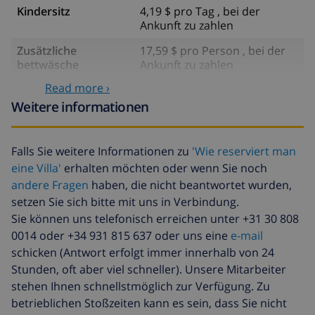
Kindersitz
4,19 $ pro Tag , bei der
Ankunft zu zahlen
Zusätzliche
17,59 $ pro Person , bei der
bettwäsche
Ankunft zu zahlen
Read more ›
Zusätzliche
8,80 $ pro Person , bei der
handtücher
Ankunft zu zahlen
Weitere informationen
Späte abreise
113,75 $
Falls Sie weitere Informationen zu
'Wie reserviert man
Zusätzliche
basiert auf den
eine Villa'
erhalten möchten oder wenn Sie noch
reinigung
Energieverbrauch
(52,77 $/HOUR)
andere Fragen
haben, die nicht beantwortet wurden,
setzen Sie sich bitte mit uns in Verbindung.
Reiserücktrittsfonds:
4.80% der Gesamtsumme
Sie können uns telefonisch erreichen unter +31 30 808
0014 oder +34 931 815 637 oder uns eine
e-mail
schicken (Antwort erfolgt immer innerhalb von 24
Stunden, oft aber viel schneller). Unsere Mitarbeiter
stehen Ihnen schnellstmöglich zur Verfügung. Zu
betrieblichen Stoßzeiten kann es sein, dass Sie nicht