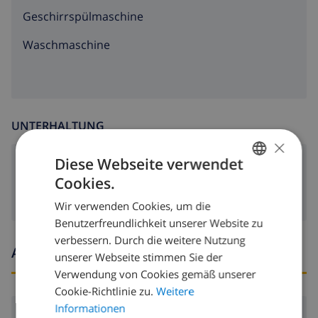
Geschirrspülmaschine
Waschmaschine
UNTERHALTUNG
×
Diese Webseite verwendet
Satellitenfernsehen
Cookies.
GERMAN
Wir verwenden Cookies, um die
DUTCH
Benutzerfreundlichkeit unserer Website zu
FRENCH
verbessern. Durch die weitere Nutzung
Ankunfts- und abfahrtszeiten
unserer Webseite stimmen Sie der
SPANISH
Verwendung von Cookies gemäß unserer
GERMAN
Cookie-Richtlinie zu.
Weitere
CATALAN
Informationen
Ankunft:
Ab 16:00 vor 20:00