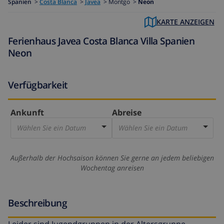
Spanien
>
Costa Blanca
>
Javea
>
Montgo >
Neon
KARTE ANZEIGEN
Ferienhaus Javea Costa Blanca Villa Spanien
Neon
Verfügbarkeit
Ankunft
Abreise
Wählen Sie ein Datum
Wählen Sie ein Datum
Außerhalb der Hochsaison können Sie gerne an jedem beliebigen
Wochentag anreisen
Beschreibung