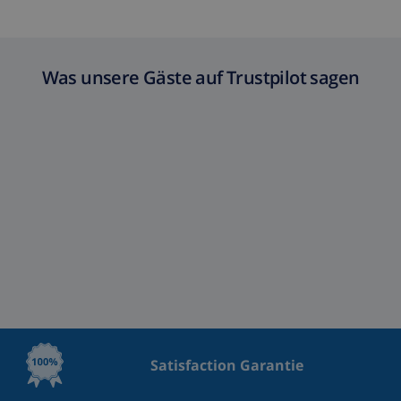
reinigung
Energieverbrauch
(52,77 $/HOUR)
Reiserücktrittsfonds:
4.80% der Gesamtsumme
Was unsere Gäste auf Trustpilot sagen
Satisfaction Garantie