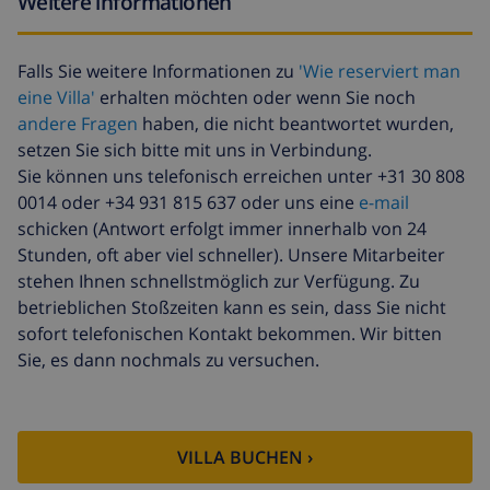
Weitere informationen
Babybett
41,04 $ , bei der Ankunft zu
zahlen
Kindersitz
35,18 $ , bei der Ankunft zu
Falls Sie weitere Informationen zu
'Wie reserviert man
zahlen
eine Villa'
erhalten möchten oder wenn Sie noch
andere Fragen
haben, die nicht beantwortet wurden,
Internet
41,04 $ , bei der Ankunft zu
zahlen
setzen Sie sich bitte mit uns in Verbindung.
Sie können uns telefonisch erreichen unter +31 30 808
Haustiere
58,64 $ , bei der Ankunft zu
0014 oder +34 931 815 637 oder uns eine
e-mail
zahlen
schicken (Antwort erfolgt immer innerhalb von 24
Extra bett
117,27 $ , bei der Ankunft zu
Stunden, oft aber viel schneller). Unsere Mitarbeiter
zahlen
stehen Ihnen schnellstmöglich zur Verfügung. Zu
betrieblichen Stoßzeiten kann es sein, dass Sie nicht
Zusätzliche
17,59 $ pro Person , bei der
bettwäsche
Ankunft zu zahlen
sofort telefonischen Kontakt bekommen. Wir bitten
Sie, es dann nochmals zu versuchen.
Zusätzliche
8,80 $ pro Person , bei der
handtücher
Ankunft zu zahlen
Späte abreise
113,75 $
VILLA BUCHEN ›
Zusätzliche
basiert auf den