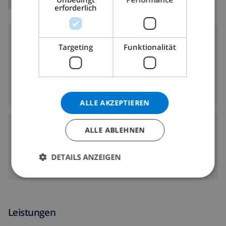
NORWEGIAN
erforderlich
Umgebung
Targeting
Funktionalität
3 km
Entfernung zum Strand:
2 km
Entfernung zu den Geschäften:
2 km
Entfernung zu den Restaurants:
ALLE AKZEPTIEREN
Flughäfen:
ALLE ABLEHNEN
100 km
Alicante:
DETAILS ANZEIGEN
120 km
Valencia:
Leistungen