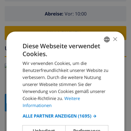
Abreise:
Vor: 10:00
VILLA BUCHEN ›
×
Diese Webseite verwendet
Umgebung
Cookies.
GERMAN
Wir verwenden Cookies, um die
DUTCH
Lesen Sie mehr über:
Benutzerfreundlichkeit unserer Website zu
Spanien
>
Costa Blanca
>
Javea
>
Montgo
FRENCH
verbessern. Durch die weitere Nutzung
unserer Webseite stimmen Sie der
SPANISH
Verwendung von Cookies gemäß unserer
GERMAN
Cookie-Richtlinie zu.
Weitere
KARTE
CATALAN
Informationen
ANZEIGEN
ITALIAN
ALLE PARTNER ANZEIGEN
(1695) →
DANISH
Unbedingt
Performance