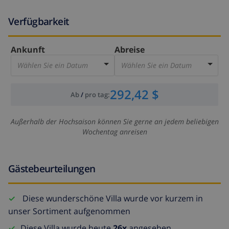
Verfügbarkeit
Ankunft
Abreise
Wählen Sie ein Datum
Wählen Sie ein Datum
292,42 $
Ab
/
pro tag
:
Außerhalb der Hochsaison können Sie gerne an jedem beliebigen
Wochentag anreisen
Gästebeurteilungen
Diese wunderschöne Villa wurde vor kurzem in
unser Sortiment aufgenommen
Diese Villa wurde heute
26x
angesehen