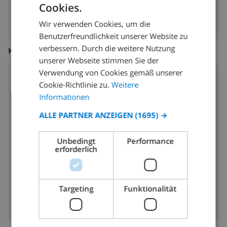
Grill
Cookies.
GERMAN
Wir verwenden Cookies, um die
DUTCH
Benutzerfreundlichkeit unserer Website zu
FRENCH
verbessern. Durch die weitere Nutzung
KÜCHE
unserer Webseite stimmen Sie der
SPANISH
Verwendung von Cookies gemäß unserer
GERMAN
Herd mit 4 Kochplatten
Cookie-Richtlinie zu.
Weitere
CATALAN
Informationen
Backofen
ITALIAN
ALLE PARTNER ANZEIGEN
(1695) →
Mikrowelle
DANISH
Kühlschrank
Unbedingt
Performance
NORWEGIAN
erforderlich
Geschirrspülmaschine
Waschmaschine
Targeting
Funktionalität