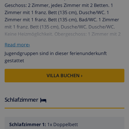
Geschoss: 2 Zimmer, jedes Zimmer mit 2 Betten. 1
Zimmer mit 1 franz. Bett (135 cm), Dusche/WC. 1
Zimmer mit 1 franz. Bett (135 cm), Bad/WC. 1 Zimmer
mit 1 franz. Bett (135 cm), Dusche/WC. Dusche/WC.
Keine Heizmöglichkeit. Obergeschoss: 1 Zimmer mit 2
Betten und Dusche/WC. 2 Terrassen. Terrassenmöbel,
Read more›
Gartengrill, Liegestühle (8), Abstellkammer.
Jugendgruppen sind in dieser ferienunderkunft
Panoramasicht. Zur Verfügung: Waschmaschine,
gestattet
Bügeleisen, Kinderhochstuhl, Babybett, Haartrockner.
Internet (WLAN, gratis). Bitte beachten: ein
VILLA BUCHEN ›
Doppelzimmer liegt außerhalb der Wohnung.
Nichtraucher-Unterkunft. Maximal 1 Haustier/Hund
erlaubt. AT441370A // Reg. Nr.:
ESFCTU00000307100023282800000000000000000VT-
Schlafzimmer
441370-A6
Haus "Ayora". Im Ortsteil Adsubia, 5 km vom Zentrum
von Jávea, 3.5 km vom Zentrum von Jávea-Arenal, 85
Schlafzimmer 1:
1x Doppelbett
km vom Zentrum von Alicante, am Hang, 3.5 km vom