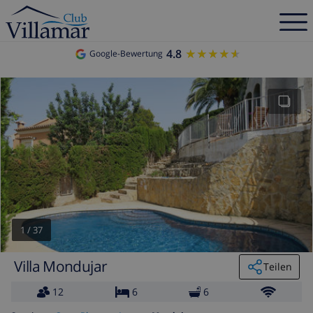
4.8
★★★★★
★★★★★
Google-Bewertung
1
/
37
Villa Mondujar
Teilen
12
6
6