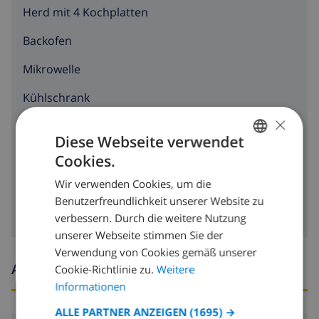
Herd mit 4 Kochplatten
Backofen
Mikrowelle
Kühlschrank
×
Toaster
Diese Webseite verwendet
Geschirrspülmaschine
Cookies.
GERMAN
Waschmaschine
Wir verwenden Cookies, um die
DUTCH
Benutzerfreundlichkeit unserer Website zu
FRENCH
verbessern. Durch die weitere Nutzung
unserer Webseite stimmen Sie der
SPANISH
Verwendung von Cookies gemäß unserer
GERMAN
Ankunfts- und abfahrtszeiten
Cookie-Richtlinie zu.
Weitere
CATALAN
Informationen
ITALIAN
ALLE PARTNER ANZEIGEN
(1695) →