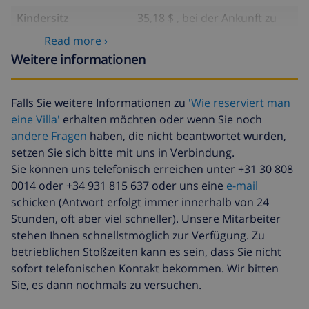
Kindersitz
35,18 $ , bei der Ankunft zu
zahlen
Read more ›
Internet
5,86 $ pro Tag , bei der
Weitere informationen
Ankunft zu zahlen
Haustiere
58,64 $ , bei der Ankunft zu
Falls Sie weitere Informationen zu
'Wie reserviert man
zahlen
eine Villa'
erhalten möchten oder wenn Sie noch
Reiserücktrittsfonds:
4.80% der Gesamtsumme
andere Fragen
haben, die nicht beantwortet wurden,
setzen Sie sich bitte mit uns in Verbindung.
Sie können uns telefonisch erreichen unter +31 30 808
0014 oder +34 931 815 637 oder uns eine
e-mail
schicken (Antwort erfolgt immer innerhalb von 24
Stunden, oft aber viel schneller). Unsere Mitarbeiter
stehen Ihnen schnellstmöglich zur Verfügung. Zu
betrieblichen Stoßzeiten kann es sein, dass Sie nicht
sofort telefonischen Kontakt bekommen. Wir bitten
Sie, es dann nochmals zu versuchen.