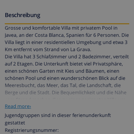
Beschreibung
Grosse und komfortable Villa mit privatem Pool in
Javea, an der Costa Blanca, Spanien für 6 Personen. Die
Villa liegt in einer residentiellen Umgebung und etwa 3
Km entfernt vom Strand von La Grava.
Die Villa hat 3 Schlafzimmer und 2 Badezimmer, verteilt
auf 2 Etagen. Die Unterkunft bietet viel Privatsphäre,
einen schönen Garten mit Kies und Bäumen, einen
schönen Pool und einen wunderschönen Blick auf die
Meeresbucht, das Meer, das Tal, die Landschaft, die
Berge und die Stadt. Die Bequemlichkeit und die Nähe
vom Strand machen dies zu einer geeigneten Villa um
Read more›
Ihre Ferien zu verbringen mit Familie oder Freunden
und sogar Ihren Haustieren.
Jugendgruppen sind in dieser ferienunderkunft
gestattet
Interieur der Villa
Registrierungsnummer: