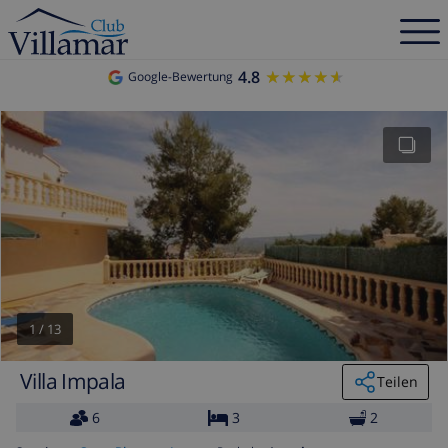
4.8
★★★★★
★★★★★
Google-Bewertung
1
/
13
Villa Impala
Teilen
6
3
2