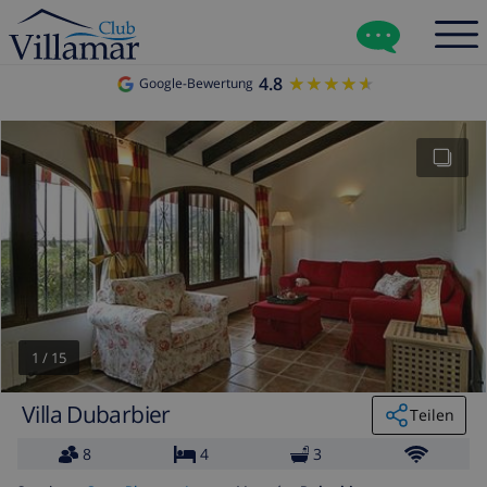
4.8
★★★★★
★★★★★
Google-Bewertung
1
/
15
Villa Dubarbier
Teilen
8
4
3