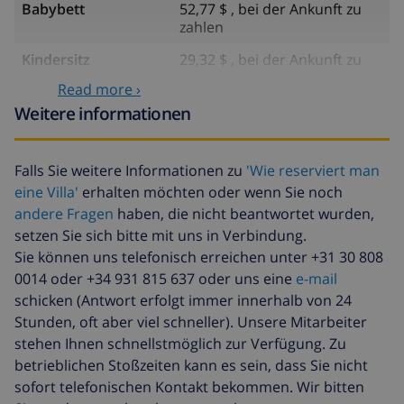
Babybett
52,77 $ , bei der Ankunft zu
zahlen
Kindersitz
29,32 $ , bei der Ankunft zu
zahlen
Read more ›
Wasser
einschließlich
Weitere informationen
Gas
einschließlich
Falls Sie weitere Informationen zu
'Wie reserviert man
Zusätzliche
17,59 $ pro Person , bei der
eine Villa'
erhalten möchten oder wenn Sie noch
bettwäsche
Ankunft zu zahlen
andere Fragen
haben, die nicht beantwortet wurden,
Zusätzliche
8,80 $ pro Person , bei der
setzen Sie sich bitte mit uns in Verbindung.
handtücher
Ankunft zu zahlen
Sie können uns telefonisch erreichen unter +31 30 808
Späte abreise
113,75 $
0014 oder +34 931 815 637 oder uns eine
e-mail
schicken (Antwort erfolgt immer innerhalb von 24
Zusätzliche
basiert auf den
Stunden, oft aber viel schneller). Unsere Mitarbeiter
reinigung
Energieverbrauch
stehen Ihnen schnellstmöglich zur Verfügung. Zu
(52,77 $/HOUR)
betrieblichen Stoßzeiten kann es sein, dass Sie nicht
Reiserücktrittsfonds:
4.80% der Gesamtsumme
sofort telefonischen Kontakt bekommen. Wir bitten