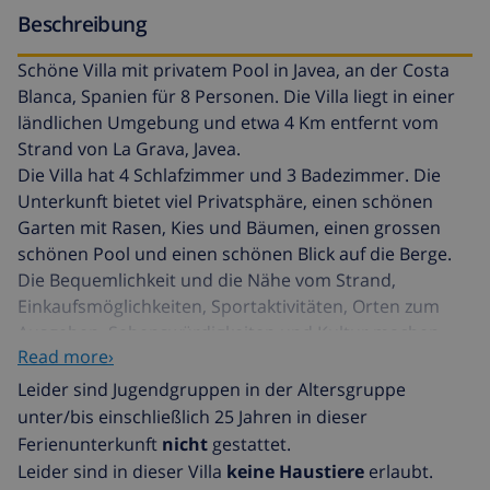
Beschreibung
Schöne Villa mit privatem Pool in Javea, an der Costa
Blanca, Spanien für 8 Personen. Die Villa liegt in einer
ländlichen Umgebung und etwa 4 Km entfernt vom
Strand von La Grava, Javea.
Die Villa hat 4 Schlafzimmer und 3 Badezimmer. Die
Unterkunft bietet viel Privatsphäre, einen schönen
Garten mit Rasen, Kies und Bäumen, einen grossen
schönen Pool und einen schönen Blick auf die Berge.
Die Bequemlichkeit und die Nähe vom Strand,
Einkaufsmöglichkeiten, Sportaktivitäten, Orten zum
Ausgehen, Sehenswürdigkeiten und Kultur machen
Read more›
dies zu einer idealen Villa um Ihre Ferien zu verbringen
mit Familie und Freunden.
Leider sind Jugendgruppen in der Altersgruppe
unter/bis einschließlich 25 Jahren in dieser
Interieur der Villa
Ferienunterkunft
nicht
gestattet.
Leider sind in dieser Villa
keine Haustiere
erlaubt.