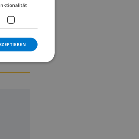
nktionalität
GERMAN
CATALAN
ITALIAN
DANISH
KZEPTIEREN
NORWEGIAN