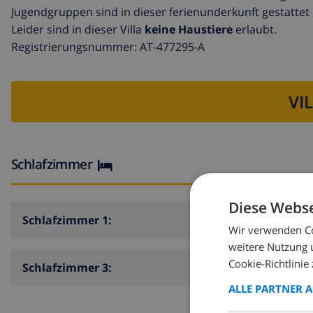
Jugendgruppen sind in dieser ferienunderkunft gestattet
Leider sind in dieser Villa
keine Haustiere
erlaubt.
Registrierungsnummer: AT-477295-A
VI
Schlafzimmer
Diese Webse
Schlafzimmer 1:
Wir verwenden Co
weitere Nutzung 
Cookie-Richtlinie 
Schlafzimmer 3:
ALLE PARTNER 