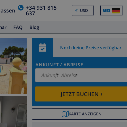
+34 931 815
lassen
€
637
amar
FAQ
Blog
Noch keine Preise verfügbar
ANKUNFT
/
ABREISE
Ankunft
Abreise
›
JETZT BUCHEN
KARTE ANZEIGEN