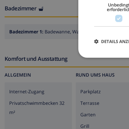
Unbeding
Badezimmer
erforderlic
Badezimmer 1:
Badewanne, Waschbecken
DETAILS ANZ
Komfort und Ausstattung
ALLGEMEIN
RUND UMS HAUS
Internet-Zugang
Parkplatz
Privatschwimmbecken 32
Terrasse
m²
Garten
Grill