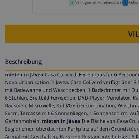
Verfügbares Anreisedatum
Ankun
VI
Beschreibung
mieten in Jávea
Casa Collverd, Ferienhaus für 6 Personen,
Nova Urbanisation in Javea. Casa Collverd verfügt über 
mit Badewanne und Waschbecken, 1 Badezimmer mit Dusc
6 Stühlen, Breitbild Fernsehen, DVD-Player, Ventilator,
Backofen, Mikrowelle, Kühl/Gefrierkombination, Waschma
8x4m, Terrasse mit 6 Sonnenliegen, 1 Sonnenschirm, A
Gartenmöbeln.
mieten in Jávea
Die Fläche von Casa Col
Es gibt einen überdachten Parkplatz auf dem Grundstück
Arenal mit Geschäften, Bars und Restaurants beträgt: 6 K