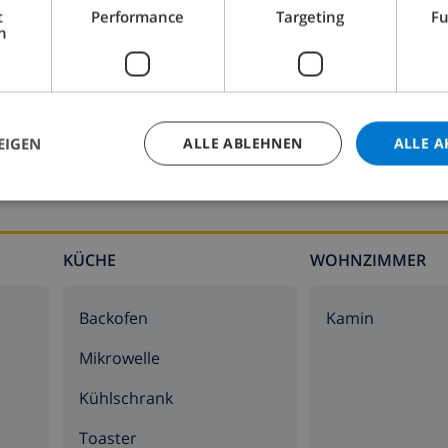
t
Performance
Targeting
Fu
h
Badezimmer 2:
Dusche, Waschbecken, Toilette
EIGEN
ALLE ABLEHNEN
ALLE A
KÜCHE
WOHNZIMMER
Backofen
Kamin
Mikrowelle
Kühlschrank
Toaster