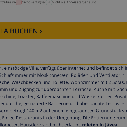
ft/Abreise
Nicht verfügbar
Nicht als Anreisetag erlaubt
LLA BUCHEN ›
 einstöckige Villa, verfügt über Internet und befindet sich 
3 Schlafzimmer mit Moskitonetzen, Roläden und Ventilator, 
he, Waschbecken und Toilette, Wohnzimmer mit 2 Sofas, E
 Kamin und Zugang zur überdachten Terrasse. Küche mit Gash
schine, Toaster, Kaffeemaschine und Wasserkocher. Privat
ußendusche, gemauerte Barbecue und überdachte Terrasse 
lverd beträgt 140 m2 auf einem eingezäunten Grundstück vo
. Einige Restaurants in der Umgebung. Die Entfernung zum
ilometer. Haustiere sind nicht erlaubt.
mieten in Jávea