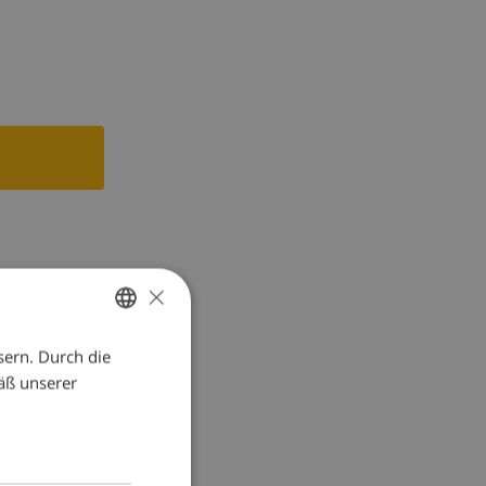
×
sern. Durch die
GERMAN
äß unserer
DUTCH
FRENCH
SPANISH