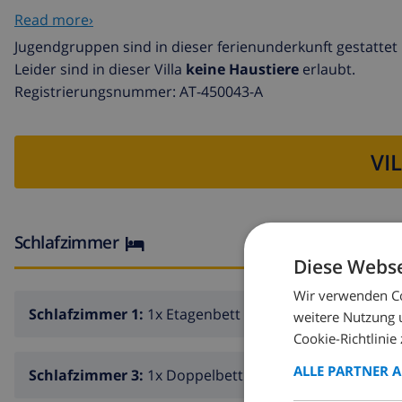
Ferienwohnung mit 2 Etagen
Read more›
Wohnzimmer mit Fernsehen, DVD-Player und iPod-Doc
Jugendgruppen sind in dieser ferienunderkunft gestattet
Esszimmer
Leider sind in dieser Villa
keine Haustiere
erlaubt.
Offener Kamin im Wohnzimmer (Holz)
Registrierungsnummer: AT-450043-A
3 Schlafzimmer und 2 Badezimmer
Kabelfernsehen (TDT)
VI
Allzweckraum mit Waschmaschine
Küche
Schlafzimmer
Wohnküche mit Gasherd, Elektroofen, Mikrowelle, Ges
Diese Webse
Wasserkocher, Mixer, Brotröster und Entsafter
Wir verwenden Co
Schlafzimmer 1:
1x Etagenbett
Schlafzimmer und Badezimmer
weitere Nutzung 
Cookie-Richtlinie 
Schlafzimmer mit Etagenbett
ALLE PARTNER 
Schlafzimmer 3:
1x Doppelbett
2 Schlafzimmer, jedes mit Doppelbett und Deckenventi