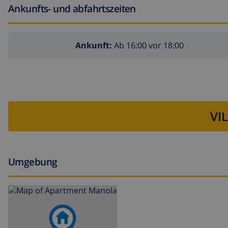
Ankunfts- und abfahrtszeiten
Bar und Promenade (El Arenal) (innerhalb von 1000 
Diskothek (innerhalb von 5 Kilometern der Wohnung)
Ankunft:
Ab 16:00 vor 18:00
Sehenswürdigkeiten und Kultur in Javea, an der Costa Bl
Museum (Histórico de Javea, Javea), Kirche (Virgen de 
(Pueblo de Javea, Javea), historischer Ort (Pueblo de 
Schloss (Portal de la Vila und Denia) (innerhalb von 
VI
Sportaktivitäten
Tennis, Kanusport, Angeln, Tauchen, Schnorcheln, Wa
Umgebung
Golf (innerhalb von 5 Kilometern der Wohnung)
Pferdesport (innerhalb von 10 Kilometern der Wohnun