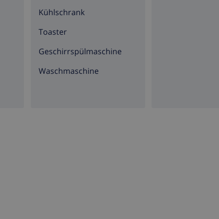
0 Metern der Wohnung)
Kühlschrank
1000 Metern der Wohnung)
Toaster
metern der Wohnung)
Geschirrspülmaschine
 der Wohnung)
Waschmaschine
en sind der Ferienwohnung
tützung
vea, an der Costa Blanca