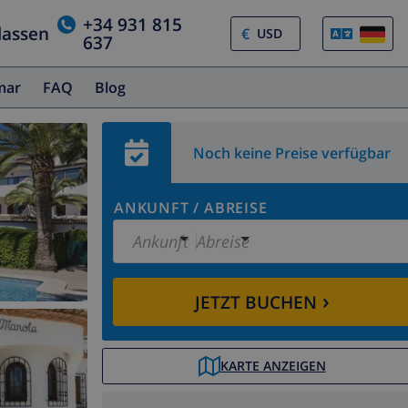
+34 931 815
lassen
€
637
amar
FAQ
Blog
Noch keine Preise verfügbar
ANKUNFT
/
ABREISE
Ankunft
Abreise
›
JETZT BUCHEN
KARTE ANZEIGEN