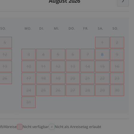
August 2026
SO.
MO.
DI.
MI.
DO.
FR.
SA.
SO.
5
1
2
12
3
4
5
6
7
8
9
19
10
11
12
13
14
15
16
26
17
18
19
20
21
22
23
24
25
26
27
28
29
30
31
ft/Abreise
Nicht verfügbar
Nicht als Anreisetag erlaubt