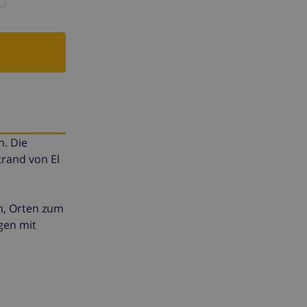
. Die
trand von El
n, Orten zum
gen mit