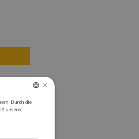
×
ne,
sern. Durch die
GERMAN
äß unserer
DUTCH
FRENCH
SPANISH