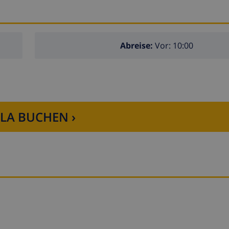
Metern der Wohnung)
Abreise:
Vor: 10:00
anca
Loreto, Puerto, Javea), Ruine (Molinos de Viento, Javea), Mo
Javea und Javea) (innerhalb von 5 Kilometern der Wohnung)
25 Kilometern der Wohnung)
LLA BUCHEN ›
sserski und Windsurfen (innerhalb von 1000 Metern der W
g)