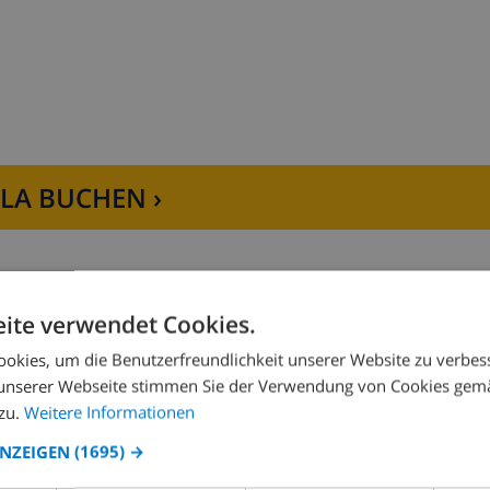
kingstation
LLA BUCHEN ›
chirrspülmaschine, Kühl-Gefrierkombination, Kaffeemaschi
ite verwendet Cookies.
okies, um die Benutzerfreundlichkeit unserer Website zu verbes
Schlafzimmer 2:
1x Doppelbett
unserer Webseite stimmen Sie der Verwendung von Cookies gem
zu.
Weitere Informationen
ANZEIGEN
(1695) →
latoren