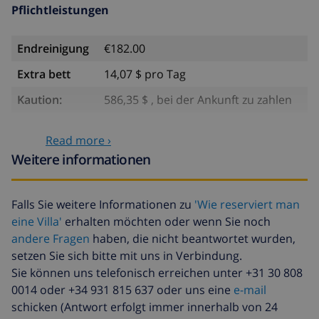
Pflichtleistungen
Endreinigung
€182.00
Extra bett
14,07 $ pro Tag
Kaution:
586,35 $ , bei der Ankunft zu zahlen
Optionale leistungen
Read more ›
Weitere informationen
Babybett
4,69 $ pro Tag
Zusätzliche
17,59 $ pro Person
Falls Sie weitere Informationen zu
'Wie reserviert man
bettwäsche
eine Villa'
erhalten möchten oder wenn Sie noch
Zusätzliche
8,80 $ pro Person
andere Fragen
haben, die nicht beantwortet wurden,
handtücher
setzen Sie sich bitte mit uns in Verbindung.
Sie können uns telefonisch erreichen unter +31 30 808
Späte abreise
113,75 $
0014 oder +34 931 815 637 oder uns eine
e-mail
Zusätzliche
basiert auf den
schicken (Antwort erfolgt immer innerhalb von 24
reinigung
Energieverbrauch