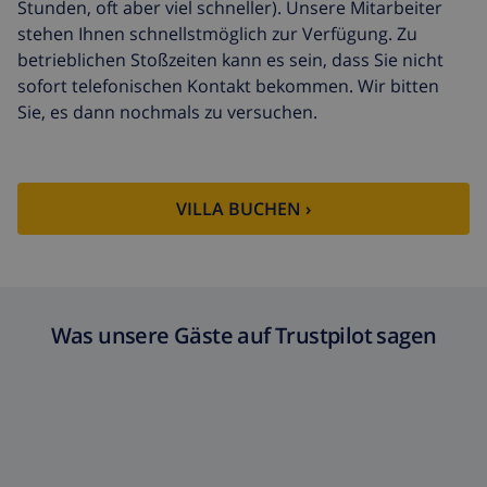
Stunden, oft aber viel schneller). Unsere Mitarbeiter
(52,77 $/HOUR)
stehen Ihnen schnellstmöglich zur Verfügung. Zu
Reiserücktrittsfonds:
4.80% der Gesamtsumme
betrieblichen Stoßzeiten kann es sein, dass Sie nicht
sofort telefonischen Kontakt bekommen. Wir bitten
Sie, es dann nochmals zu versuchen.
VILLA BUCHEN ›
Was unsere Gäste auf Trustpilot sagen