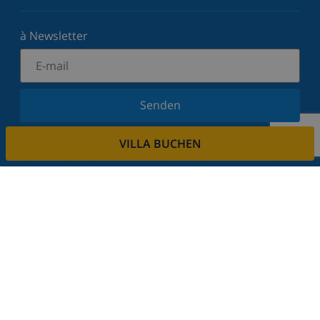
à Newsletter
Senden
Melden Sie sich für unseren Newsletter an und
VILLA BUCHEN
bleiben Sie über Neuigkeiten und Angebote auf
dem Laufenden. Wir respektieren Ihre Privatsphäre.
Mieten sie ihre immobilie
Sie möchten Ihre Immobilie über uns vermieten?