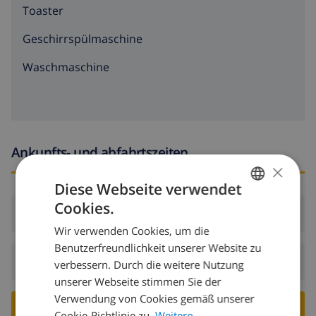
Toaster
Geschirrspülmaschine
Waschmaschine
Ankunfts- und abfahrtszeiten
×
Diese Webseite verwendet
Cookies.
GERMAN
Ankunft:
Ab 17:00 vor 20:00
Wir verwenden Cookies, um die
DUTCH
Benutzerfreundlichkeit unserer Website zu
FRENCH
Abreise:
Vor: 10:00
verbessern. Durch die weitere Nutzung
unserer Webseite stimmen Sie der
SPANISH
Verwendung von Cookies gemäß unserer
GERMAN
VILLA BUCHEN ›
Cookie-Richtlinie zu.
Weitere