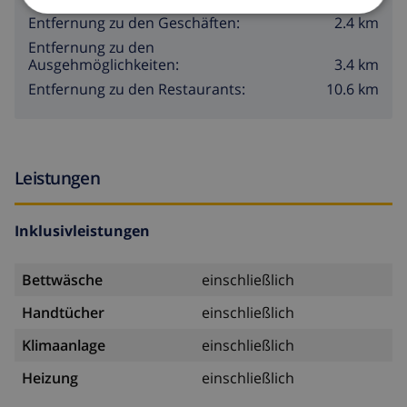
2.4 km
Entfernung zu den Geschäften:
Entfernung zu den
3.4 km
Ausgehmöglichkeiten:
10.6 km
Entfernung zu den Restaurants:
Leistungen
Inklusivleistungen
Bettwäsche
einschließlich
Handtücher
einschließlich
Klimaanlage
einschließlich
Heizung
einschließlich