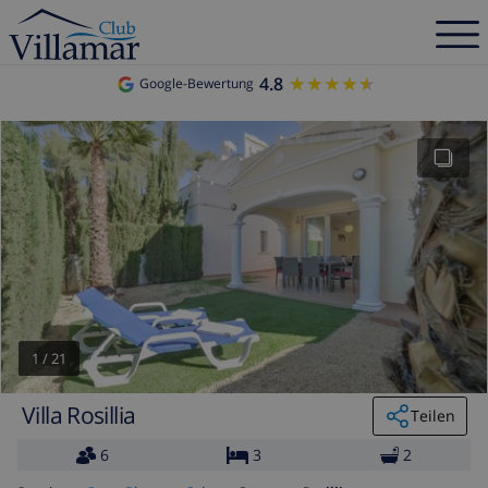
4.8
★★★★★
★★★★★
Google-Bewertung
1
/
21
Villa Rosillia
Teilen
6
3
2