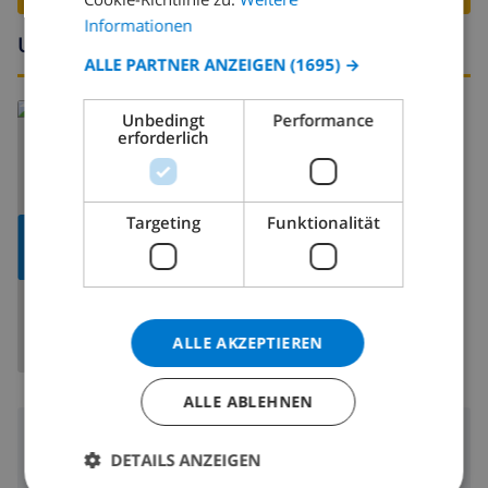
CATALAN
Informationen
Umgebung
ITALIAN
ALLE PARTNER ANZEIGEN
(1695) →
DANISH
Lesen Sie mehr über:
Unbedingt
Performance
NORWEGIAN
erforderlich
Spanien
>
Costa Blanca
>
Calpe
>
Cometa
Targeting
Funktionalität
KARTE
ANZEIGEN
ALLE AKZEPTIEREN
ALLE ABLEHNEN
Umgebung
DETAILS ANZEIGEN
1.5 km
Entfernung zum Strand: