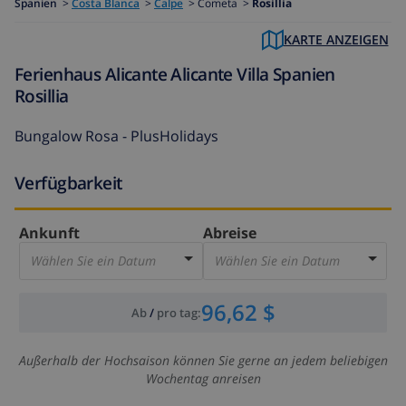
Spanien
>
Costa Blanca
>
Calpe
>
Cometa >
Rosillia
KARTE ANZEIGEN
Ferienhaus Alicante Alicante Villa Spanien
Rosillia
Bungalow Rosa - PlusHolidays
Verfügbarkeit
Ankunft
Abreise
Wählen Sie ein Datum
Wählen Sie ein Datum
96,62 $
Ab
/
pro tag
:
Außerhalb der Hochsaison können Sie gerne an jedem beliebigen
Wochentag anreisen