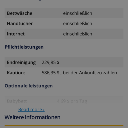
Bettwäsche
einschließlich
Handtücher
einschließlich
Internet
einschließlich
Pflichtleistungen
Endreinigung
229,85 $
Kaution:
586,35 $ , bei der Ankunft zu zahlen
Optionale leistungen
Babybett
4,69 $ pro Tag
Read more ›
Haustiere
46,91 $
Weitere informationen
Extra bett
14,07 $ pro Tag