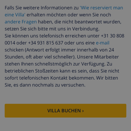
Zusätzliche
17,59 $ pro Person
Falls Sie weitere Informationen zu
'Wie reserviert man
bettwäsche
eine Villa'
erhalten möchten oder wenn Sie noch
Zusätzliche
8,80 $ pro Person
andere Fragen
haben, die nicht beantwortet wurden,
handtücher
setzen Sie sich bitte mit uns in Verbindung.
Sie können uns telefonisch erreichen unter +31 30 808
Späte abreise
113,75 $
0014 oder +34 931 815 637 oder uns eine
e-mail
Zusätzliche
basiert auf den
schicken (Antwort erfolgt immer innerhalb von 24
reinigung
Energieverbrauch
Stunden, oft aber viel schneller). Unsere Mitarbeiter
(52,77 $/HOUR)
stehen Ihnen schnellstmöglich zur Verfügung. Zu
Reiserücktrittsfonds:
4.80% der Gesamtsumme
betrieblichen Stoßzeiten kann es sein, dass Sie nicht
sofort telefonischen Kontakt bekommen. Wir bitten
Sie, es dann nochmals zu versuchen.
VILLA BUCHEN ›