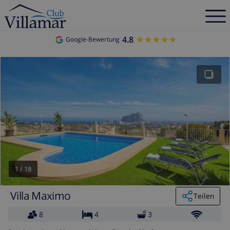
4.8
★★★★★
★★★★★
Google-Bewertung
1
/
18
Villa Maximo
Teilen
8
4
3