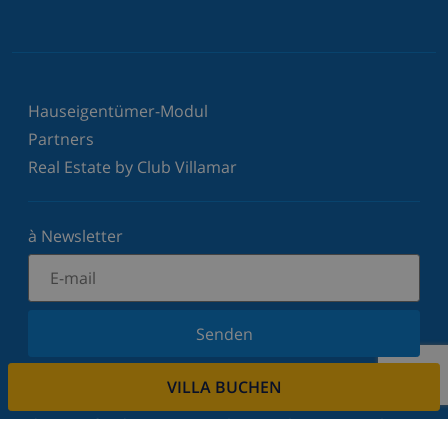
Hauseigentümer-Modul
Partners
Real Estate by Club Villamar
à Newsletter
Senden
Melden Sie sich für unseren Newsletter an und
VILLA BUCHEN
bleiben Sie über Neuigkeiten und Angebote auf
dem Laufenden. Wir respektieren Ihre Privatsphäre.