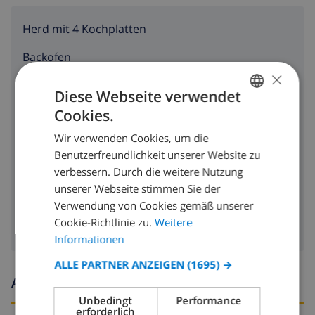
Herd mit 4 Kochplatten
Backofen
×
Mikrowelle
Diese Webseite verwendet
Cookies.
Kühlschrank
GERMAN
Wir verwenden Cookies, um die
Toaster
DUTCH
Benutzerfreundlichkeit unserer Website zu
FRENCH
Geschirrspülmaschine
verbessern. Durch die weitere Nutzung
unserer Webseite stimmen Sie der
SPANISH
Waschmaschine
Verwendung von Cookies gemäß unserer
GERMAN
Cookie-Richtlinie zu.
Weitere
CATALAN
Informationen
ITALIAN
ALLE PARTNER ANZEIGEN
(1695) →
Ankunfts- und abfahrtszeiten
DANISH
Unbedingt
Performance
NORWEGIAN
erforderlich