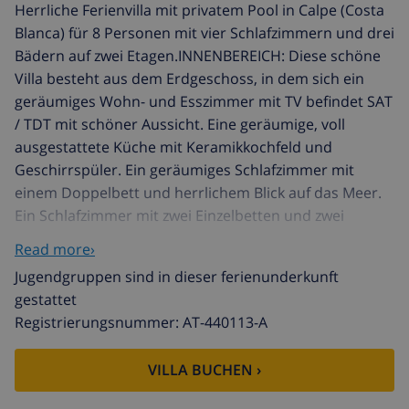
Herrliche Ferienvilla mit privatem Pool in Calpe (Costa
Blanca) für 8 Personen mit vier Schlafzimmern und drei
Bädern auf zwei Etagen.INNENBEREICH: Diese schöne
Villa besteht aus dem Erdgeschoss, in dem sich ein
geräumiges Wohn- und Esszimmer mit TV befindet SAT
/ TDT mit schöner Aussicht. Eine geräumige, voll
ausgestattete Küche mit Keramikkochfeld und
Geschirrspüler. Ein geräumiges Schlafzimmer mit
einem Doppelbett und herrlichem Blick auf das Meer.
Ein Schlafzimmer mit zwei Einzelbetten und zwei
separaten Badezimmern mit jeweils einer Dusche. Es
Read more›
gibt auch eine Waschküche. In PLATA ALTA finden wir
Jugendgruppen sind in dieser ferienunderkunft
ein geräumiges Schlafzimmer mit einem Doppelbett
gestattet
und Zugang zum Solarium. Ein Badezimmer mit
Registrierungsnummer: AT-440113-A
Badewanne und ein Schlafzimmer mit zwei
Einzelbetten.AUSSEN: Ein großer rechteckiger 9x4,5-
VILLA BUCHEN ›
Pool mit römischen Stufen und einem tragbaren Grill,
auf dem Sie Mahlzeiten im Freien genießen können. Es