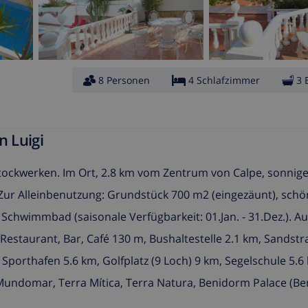
8 Personen
4 Schlafzimmer
3 
n Luigi
 Stockwerken. Im Ort, 2.8 km vom Zentrum von Calpe, sonnig
 Zur Alleinbenutzung: Grundstück 700 m2 (eingezäunt), schö
Schwimmbad (saisonale Verfügbarkeit: 01.Jan. - 31.Dez.). 
estaurant, Bar, Café 130 m, Bushaltestelle 2.1 km, Sandstr
Sporthafen 5.6 km, Golfplatz (9 Loch) 9 km, Segelschule 5.6
undomar, Terra Mítica, Terra Natura, Benidorm Palace (Be