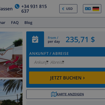
+34 931 815
lassen
€
637
amar
FAQ
Blog
235,71 $
From /
per day
ANKUNFT
/
ABREISE
Ankunft
Abreise
›
JETZT BUCHEN
KARTE ANZEIGEN