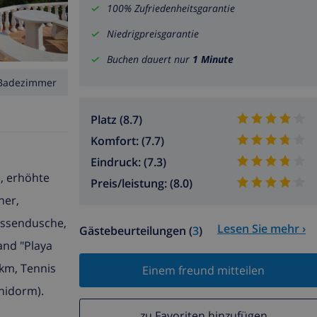
100% Zufriedenheitsgarantie
Niedrigpreisgarantie
Buchen dauert nur
1 Minute
Badezimmer
Platz (8.7)
Komfort: (7.7)
Eindruck: (7.3)
e, erhöhte
Preis/leistung: (8.0)
ner,
Aussendusche,
Lesen Sie mehr ›
Gästebeurteilungen (
3
)
and "Playa
 km, Tennis
Einem freund mitteilen
nidorm).
zu Favoriten hinzufügen