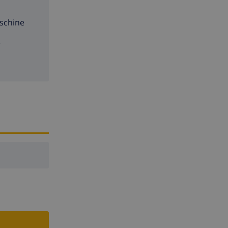
schine
e