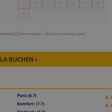
24
25
26
27
28
29
30
31
ft/Abreise
Nicht verfügbar
Nicht als Anreisetag erlaubt
LLA BUCHEN ›
Platz
(8.7)
Komfort:
(7.7)
Eindruck:
(7.3)