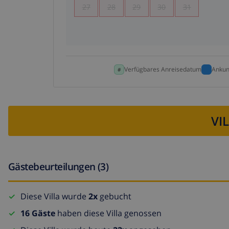
27
28
29
30
31
Verfügbares Anreisedatum
Ankun
VI
Gästebeurteilungen (3)
Diese Villa wurde
2x
gebucht
16 Gäste
haben diese Villa genossen