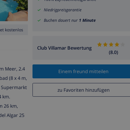
Niedrigpreisgarantie
Buchen dauert nur
1 Minute
et kostenlos
Club Villamar Bewertung
(8.0)
m Meer, 2.4
Einem freund mitteilen
ad (8 x 4 m,
.. Supermarkt
zu Favoriten hinzufügen
4 km.
m 26 km,
el Algar 25