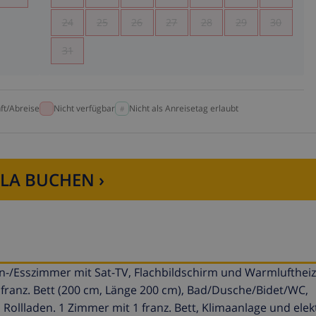
24
25
26
27
28
29
30
31
ft/Abreise
Nicht verfügbar
Nicht als Anreisetag erlaubt
LLA BUCHEN ›
-/Esszimmer mit Sat-TV, Flachbildschirm und Warmlufthei
ranz. Bett (200 cm, Länge 200 cm), Bad/Dusche/Bidet/WC,
ollladen. 1 Zimmer mit 1 franz. Bett, Klimaanlage und ele