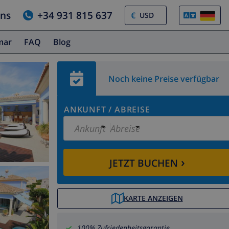
uns
+34 931 815 637
€
amar
FAQ
Blog
Noch keine Preise verfügbar
ANKUNFT
/
ABREISE
Ankunft
Abreise
›
JETZT BUCHEN
KARTE ANZEIGEN
100% Zufriedenheitsgarantie