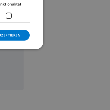
nktionalität
GERMAN
CATALAN
ITALIAN
DANISH
KZEPTIEREN
NORWEGIAN