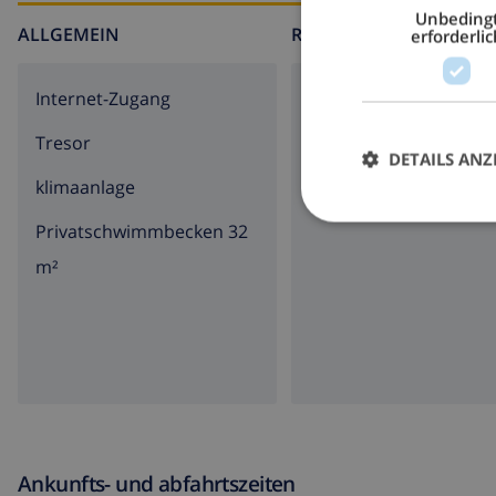
Unbeding
ALLGEMEIN
RUND UMS HAUS
erforderlic
Internet-Zugang
Parkplatz
Tresor
Garten
DETAILS ANZ
klimaanlage
Privatschwimmbecken 32
m²
Ankunfts- und abfahrtszeiten