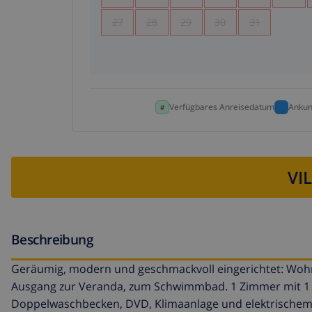
27
28
29
30
31
Verfügbares Anreisedatum
Ankun
VI
Beschreibung
Geräumig, modern und geschmackvoll eingerichtet: Wohn
Ausgang zur Veranda, zum Schwimmbad. 1 Zimmer mit 1 f
Doppelwaschbecken, DVD, Klimaanlage und elektrischem R