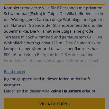
Komplett renovierte Villa für 6 Personen mit privatem
Schwimmbad (8x4m) in Calpe. Die Villa befindet sich in
der Wohngegend Carrió, ruhige Wohnlage und ganz in
der Nähe der Strände, der Strandpromenade und der
Supermärkte. Die Villa hat eine Etage, eine groβe
Terrasse mit Schwimmbad und gemauertem Grill. Die
Wohnfläche beträgt etwa 125 m². Das Grundstück ist
komplett eingezäunt und teilweise bepflanzt, es hat
800 m² und einen Parkplatz für 2-3 Autos auf dem
Grundstück. Innenausstettung: die Wohnung ist sehr
sonnig, hat ein groβes Wohn-Esszimmer mit Sat-TV,
Read more›
komfortablen Möbeln und Zugang zur Terrasse mit
Schwimmbad. Separate Küche mit Gasherd,
Jugendgruppen sind in dieser ferienunderkunft
Mikrowelle, Kühl-und Gefrierschrank, Waschmaschine
gestattet
und weiteren Küchenutensilien. 1 Schlafzimmer mit
Leider sind in dieser Villa
keine Haustiere
erlaubt.
Doppelbett und Badezimmer mit Dusche in Suite. 1
Schlafzimmer mit 2 Einzelbetten. 1 Schlafzimmer mit 2
VILLA BUCHEN ›
Einzelbetten. 1 Badezimmer mit Badewanne, WC und