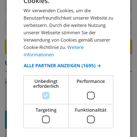
Cookies.
GERMAN
Ankunft:
Ab 17:00 vor 20:00
Wir verwenden Cookies, um die
DUTCH
Benutzerfreundlichkeit unserer Website zu
FRENCH
verbessern. Durch die weitere Nutzung
Abreise:
Vor: 10:00
unserer Webseite stimmen Sie der
SPANISH
Verwendung von Cookies gemäß unserer
GERMAN
VILLA BUCHEN ›
Cookie-Richtlinie zu.
Weitere
CATALAN
Informationen
Umgebung
ITALIAN
ALLE PARTNER ANZEIGEN
(1695) →
DANISH
Unbedingt
Performance
Lesen Sie mehr über:
NORWEGIAN
erforderlich
Spanien
>
Costa Blanca
>
Calpe
>
Carrio
Targeting
Funktionalität
KARTE
ANZEIGEN