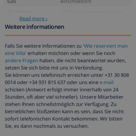
Gas
einschließlich
Zusätzliche
17,59 $ pro Person , bei der
bettwäsche
Ankunft zu zahlen
Read more ›
Weitere informationen
Zusätzliche
8,80 $ pro Person , bei der
handtücher
Ankunft zu zahlen
Falls Sie weitere Informationen zu
'Wie reserviert man
Späte abreise
113,75 $
eine Villa'
erhalten möchten oder wenn Sie noch
Zusätzliche
basiert auf den
andere Fragen
haben, die nicht beantwortet wurden,
reinigung
Energieverbrauch
setzen Sie sich bitte mit uns in Verbindung.
(52,77 $/HOUR)
Sie können uns telefonisch erreichen unter +31 30 808
Reiserücktrittsfonds:
4.80% der Gesamtsumme
0014 oder +34 931 815 637 oder uns eine
e-mail
schicken (Antwort erfolgt immer innerhalb von 24
Stunden, oft aber viel schneller). Unsere Mitarbeiter
stehen Ihnen schnellstmöglich zur Verfügung. Zu
betrieblichen Stoßzeiten kann es sein, dass Sie nicht
sofort telefonischen Kontakt bekommen. Wir bitten
Sie, es dann nochmals zu versuchen.