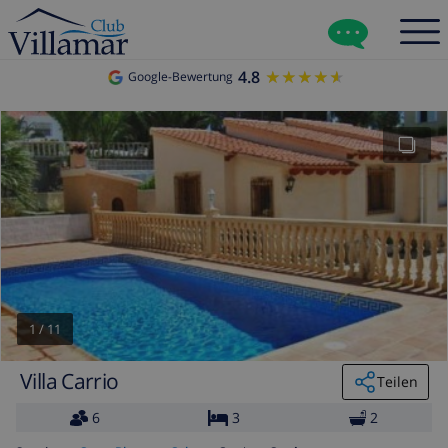
4.8
★★★★★
★★★★★
Google-Bewertung
1
/
11
Villa Carrio
Teilen
6
3
2