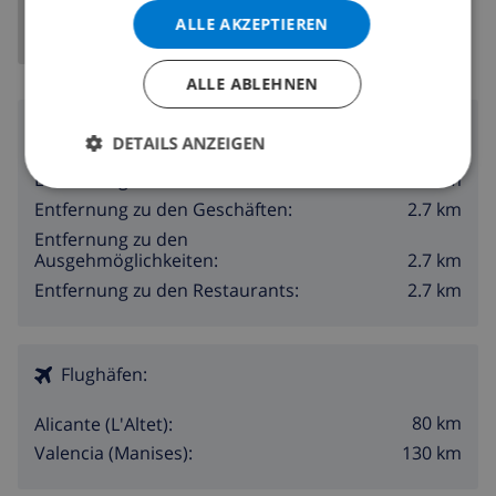
ALLE AKZEPTIEREN
ALLE ABLEHNEN
Umgebung
DETAILS ANZEIGEN
2.7 km
Entfernung zum Strand:
2.7 km
Entfernung zu den Geschäften:
Entfernung zu den
2.7 km
Ausgehmöglichkeiten:
2.7 km
Entfernung zu den Restaurants:
Flughäfen:
80 km
Alicante (L'Altet):
130 km
Valencia (Manises):