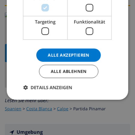
Targeting
Funktionalität
KARTE
ALLE AKZEPTIEREN
ANZEIGEN
ALLE ABLEHNEN
DETAILS ANZEIGEN
Lesen Sie mehr über:
Spanien
>
Costa Blanca
>
Calpe
>
Partida Pinamar
Umgebung