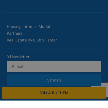
Hauseigentümer-Modul
Partners
Real Estate by Club Villamar
à Newsletter
Senden
Melden Sie sich für unseren Newsletter an und
VILLA BUCHEN
bleiben Sie über Neuigkeiten und Angebote auf
dem Laufenden. Wir respektieren Ihre Privatsphäre.