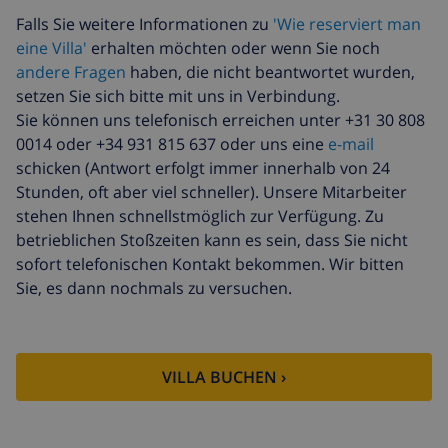
zahlen
Falls Sie weitere Informationen zu
'Wie reserviert man
eine Villa'
erhalten möchten oder wenn Sie noch
Verspätete ankunft
58,64 $ , bei der Ankunft zu
zahlen
andere Fragen
haben, die nicht beantwortet wurden,
setzen Sie sich bitte mit uns in Verbindung.
Extra bett
14,07 $ pro Tag , bei der
Sie können uns telefonisch erreichen unter +31 30 808
Ankunft zu zahlen
0014 oder +34 931 815 637 oder uns eine
e-mail
Handtücher und
einschließlich pro Person
schicken (Antwort erfolgt immer innerhalb von 24
bettwäsche
Stunden, oft aber viel schneller). Unsere Mitarbeiter
stehen Ihnen schnellstmöglich zur Verfügung. Zu
Zusätzliche
17,59 $ pro Person , bei der
bettwäsche
Ankunft zu zahlen
betrieblichen Stoßzeiten kann es sein, dass Sie nicht
sofort telefonischen Kontakt bekommen. Wir bitten
Zusätzliche
8,80 $ pro Person , bei der
Sie, es dann nochmals zu versuchen.
handtücher
Ankunft zu zahlen
Späte abreise
113,75 $
Zusätzliche
basiert auf den
VILLA BUCHEN ›
reinigung
Energieverbrauch
(52,77 $/HOUR)
Reiserücktrittsfonds:
4.80% der Gesamtsumme