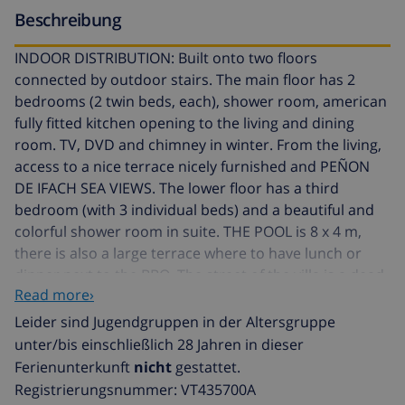
Beschreibung
INDOOR DISTRIBUTION: Built onto two floors
connected by outdoor stairs. The main floor has 2
bedrooms (2 twin beds, each), shower room, american
fully fitted kitchen opening to the living and dining
room. TV, DVD and chimney in winter. From the living,
access to a nice terrace nicely furnished and PEÑON
DE IFACH SEA VIEWS. The lower floor has a third
bedroom (with 3 individual beds) and a beautiful and
colorful shower room in suite. THE POOL is 8 x 4 m,
there is also a large terrace where to have lunch or
dinner next to the BBQ. The street of the villa is a dead
Read more›
end which allows a very quiet situation. At about 400 m
you can find the Bassetes Harbour when you can do a
Leider sind Jugendgruppen in der Altersgruppe
lot of water activities such as catamaran sailing course
unter/bis einschließlich 28 Jahren in dieser
or rentals, kayac, windsurf, submarinism, boat trip, etc.
Ferienunterkunft
nicht
gestattet.
There are 2 restaurants as well at the sea shore. Calpe
Registrierungsnummer: VT435700A