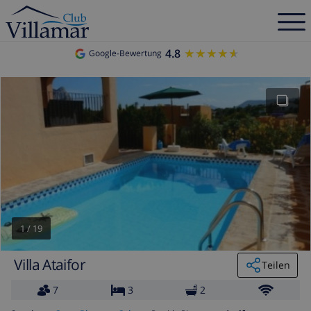
4.8
★★★★★
★★★★★
Google-Bewertung
1
/
19
Villa Ataifor
Teilen
7
3
2