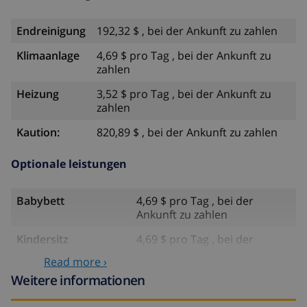
Endreinigung
192,32 $ , bei der Ankunft zu zahlen
Klimaanlage
4,69 $ pro Tag , bei der Ankunft zu
zahlen
Heizung
3,52 $ pro Tag , bei der Ankunft zu
zahlen
Kaution:
820,89 $ , bei der Ankunft zu zahlen
Optionale leistungen
Babybett
4,69 $ pro Tag , bei der
Ankunft zu zahlen
Kindersitz
4,69 $ pro Tag , bei der
Ankunft zu zahlen
Read more ›
Internet
einschließlich
Weitere informationen
Haustiere
58,64 $ , bei der Ankunft zu