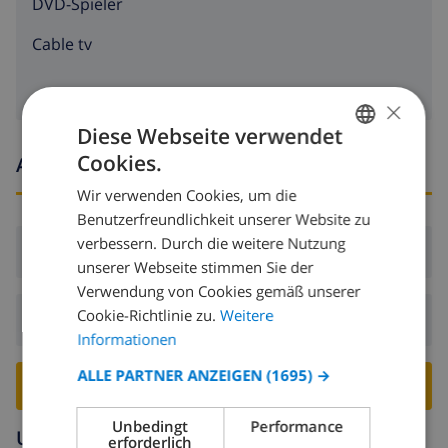
DVD-Spieler
Cable tv
×
Diese Webseite verwendet
Cookies.
Ankunfts- und abfahrtszeiten
GERMAN
Wir verwenden Cookies, um die
DUTCH
Benutzerfreundlichkeit unserer Website zu
FRENCH
verbessern. Durch die weitere Nutzung
Ankunft:
Ab 17:00 vor 20:00
unserer Webseite stimmen Sie der
SPANISH
Verwendung von Cookies gemäß unserer
GERMAN
Cookie-Richtlinie zu.
Weitere
Abreise:
Vor: 10:00
CATALAN
Informationen
ITALIAN
ALLE PARTNER ANZEIGEN
(1695) →
VILLA BUCHEN ›
DANISH
Unbedingt
Performance
Umgebung
NORWEGIAN
erforderlich