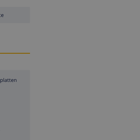
te
platten
e