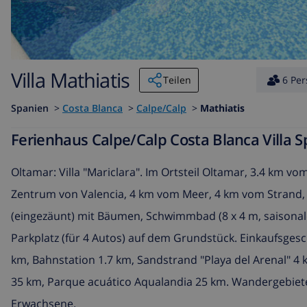
Villa Mathiatis
Teilen
6 Pe
Spanien
>
Costa Blanca
>
Calpe/Calp
>
Mathiatis
Ferienhaus Calpe/Calp Costa Blanca Villa S
Oltamar: Villa "Mariclara". Im Ortsteil Oltamar, 3.4 km
Zentrum von Valencia, 4 km vom Meer, 4 km vom Strand, 
(eingezäunt) mit Bäumen, Schwimmbad (8 x 4 m, saisonale V
Parkplatz (für 4 Autos) auf dem Grundstück. Einkaufsgesc
km, Bahnstation 1.7 km, Sandstrand "Playa del Arenal" 4
35 km, Parque acuático Aqualandia 25 km. Wandergebiete:
Erwachsene.