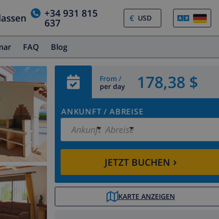
+34 931 815
lassen
€
637
amar
FAQ
Blog
178,38 $
From /
per day
ANKUNFT
/
ABREISE
Ankunft
Abreise
›
JETZT BUCHEN
KARTE ANZEIGEN