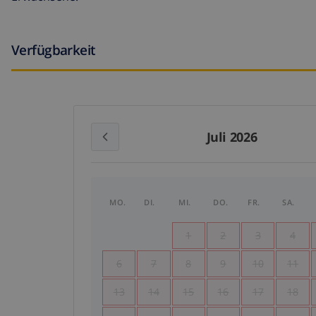
Verfügbarkeit
Juli 2026
MO.
DI.
MI.
DO.
FR.
SA.
1
2
3
4
6
7
8
9
10
11
13
14
15
16
17
18