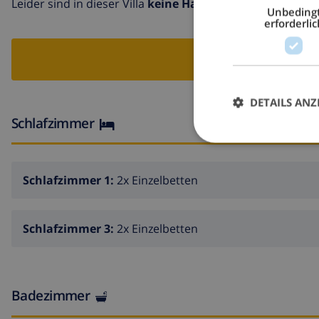
Leider sind in dieser Villa
keine Haustiere
erlaubt.
Unbeding
erforderlic
VI
DETAILS ANZ
Schlafzimmer
Schlafzimmer 1:
2x Einzelbetten
Schlafzimmer 3:
2x Einzelbetten
Badezimmer