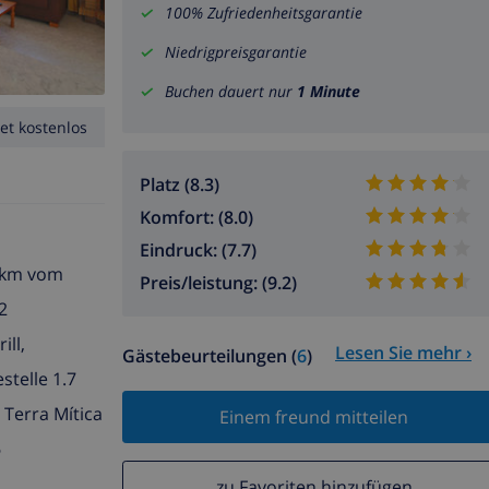
100% Zufriedenheitsgarantie
Niedrigpreisgarantie
Buchen dauert nur
1 Minute
et kostenlos
Platz (8.3)
Komfort: (8.0)
Eindruck: (7.7)
0 km vom
Preis/leistung: (9.2)
2
ill,
Lesen Sie mehr ›
Gästebeurteilungen (
6
)
stelle 1.7
 Terra Mítica
Einem freund mitteilen
6
zu Favoriten hinzufügen