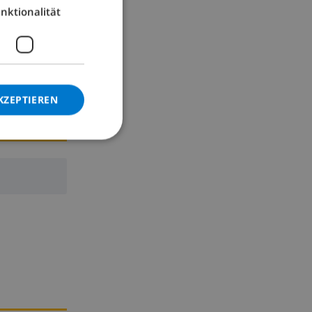
nktionalität
GERMAN
CATALAN
ITALIAN
DANISH
KZEPTIEREN
NORWEGIAN