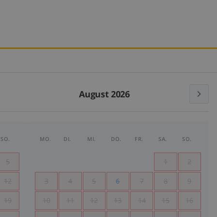
August 2026
SO.
MO.
DI.
MI.
DO.
FR.
SA.
SO.
5
1
2
12
3
4
5
6
7
8
9
19
10
11
12
13
14
15
16