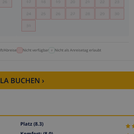
26
17
18
19
20
21
22
23
24
25
26
27
28
29
30
31
ft/Abreise
Nicht verfügbar
Nicht als Anreisetag erlaubt
LLA BUCHEN ›
Platz
(8.3)
Komfort:
(8.0)