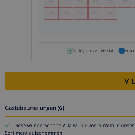
20
21
22
23
24
25
27
28
29
30
31
Verfügbares Anreisedatum
Ankun
VI
Gästebeurteilungen (6)
Diese wunderschöne Villa wurde vor kurzem in unser
Sortiment aufgenommen