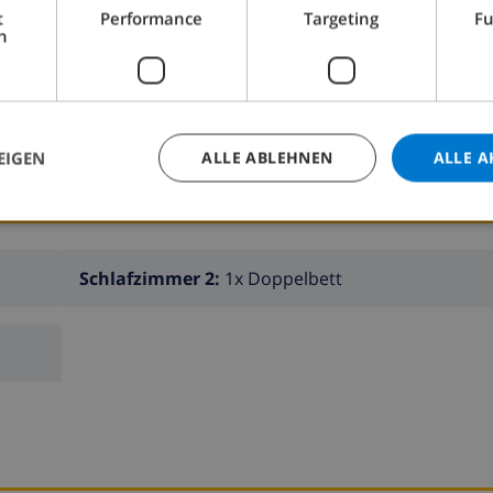
t
Performance
Targeting
Fu
h
LLA BUCHEN ›
EIGEN
ALLE ABLEHNEN
ALLE A
Schlafzimmer 2:
1x Doppelbett