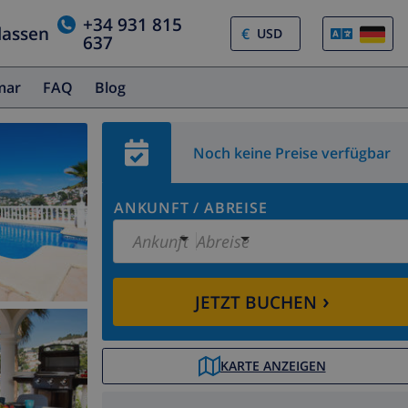
+34 931 815
lassen
€
637
amar
FAQ
Blog
Noch keine Preise verfügbar
ANKUNFT
/
ABREISE
Ankunft
Abreise
›
JETZT BUCHEN
KARTE ANZEIGEN