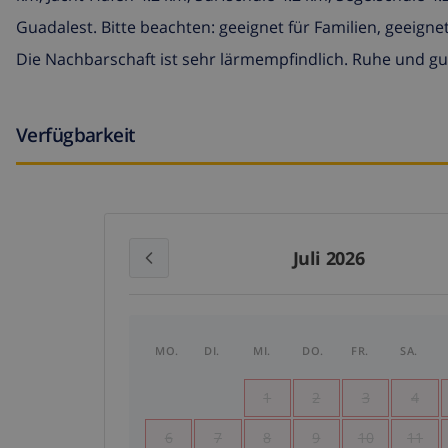
Guadalest. Bitte beachten: geeignet für Familien, geeigne
Die Nachbarschaft ist sehr lärmempfindlich. Ruhe und g
Verfügbarkeit
Juli 2026
MO.
DI.
MI.
DO.
FR.
SA.
1
2
3
4
6
7
8
9
10
11