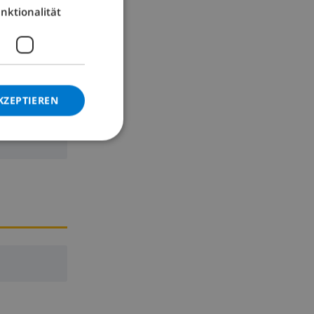
nktionalität
GERMAN
CATALAN
ITALIAN
DANISH
KZEPTIEREN
NORWEGIAN