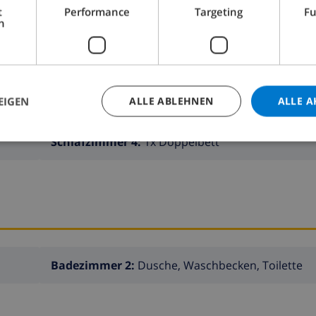
t
Performance
Targeting
Fu
utes Benehmen wird erwartet.
h
Schlafzimmer 2:
1x Doppelbett
EIGEN
ALLE ABLEHNEN
ALLE A
Schlafzimmer 4:
1x Doppelbett
Badezimmer 2:
Dusche, Waschbecken, Toilette