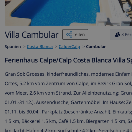
Villa Cambular
Teilen
8 Pe
Spanien
>
Costa Blanca
>
Calpe/Calp
>
Cambular
Ferienhaus Calpe/Calp Costa Blanca Villa 
Gran Sol: Grosses, kinderfreundliches, modernes Einfami
Ortes, 5.2 km vom Zentrum von Calpe, im Bezirk Gran Sol,
vom Meer, 2.6 km vom Strand. Zur Alleinbenutzung: Grun
01.01.-31.12.). Aussendusche, Gartenmöbel. Im Hause: Ze
01.11. bis 30.04.. Parkplatz (beschränkte Anzahl). Einkau
1.5 km, Bäckerei 1.5 km, Café 1.5 km, Biergarten 1.5 km, 
km, Jacht-Hafen 4.2 km, Surfschule 4.2 km, Segelschule 4