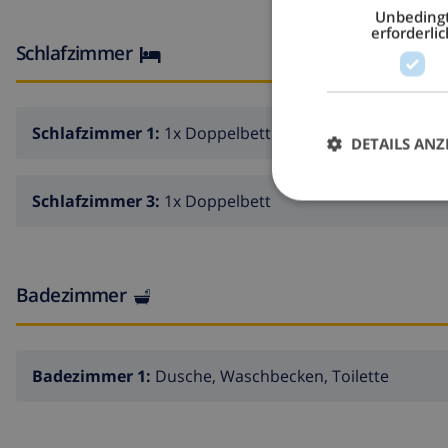
Unbeding
Die Nachbarschaft ist sehr lärmempfindlich. Ruhe und g
erforderlic
Schlafzimmer
Schlafzimmer 1:
1x Doppelbett
DETAILS ANZ
Schlafzimmer 3:
1x Doppelbett
Badezimmer
Badezimmer 1:
Dusche, Waschbecken, Toilette