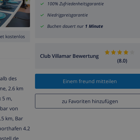
100% Zufriedenheitsgarantie
Niedrigpreisgarantie
Buchen dauert nur
1 Minute
et kostenlos
Club Villamar Bewertung
(8.0)
alb des
Einem freund mitteilen
ne, 2.6 km
 5 m,
zu Favoriten hinzufügen
gbar von
.5 km, Bar
porthafen 4.2
stell de