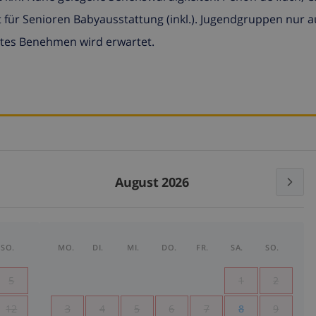
t für Senioren Babyausstattung (inkl.). Jugendgruppen nur a
utes Benehmen wird erwartet.
August 2026
SO.
MO.
DI.
MI.
DO.
FR.
SA.
SO.
5
1
2
12
3
4
5
6
7
8
9