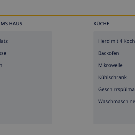
UMS HAUS
KÜCHE
latz
Herd mit 4 Koch
sse
Backofen
n
Mikrowelle
Kühlschrank
Geschirrspülma
Waschmaschin