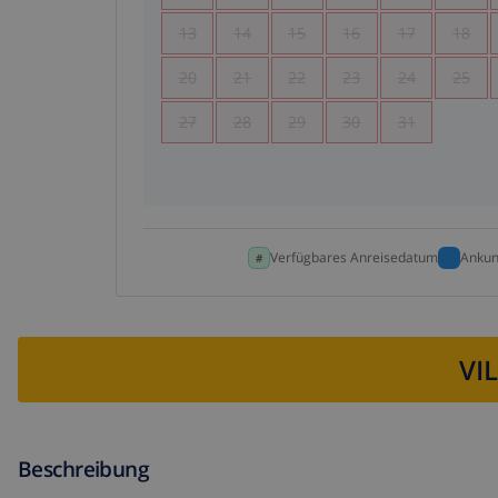
13
14
15
16
17
18
20
21
22
23
24
25
27
28
29
30
31
Verfügbares Anreisedatum
Ankun
VI
Beschreibung