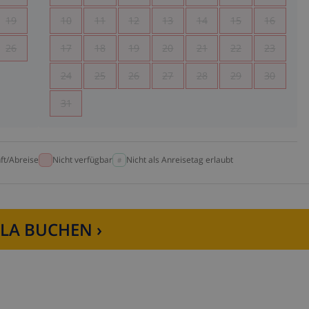
19
10
11
12
13
14
15
16
26
17
18
19
20
21
22
23
24
25
26
27
28
29
30
31
ft/Abreise
Nicht verfügbar
Nicht als Anreisetag erlaubt
LLA BUCHEN ›