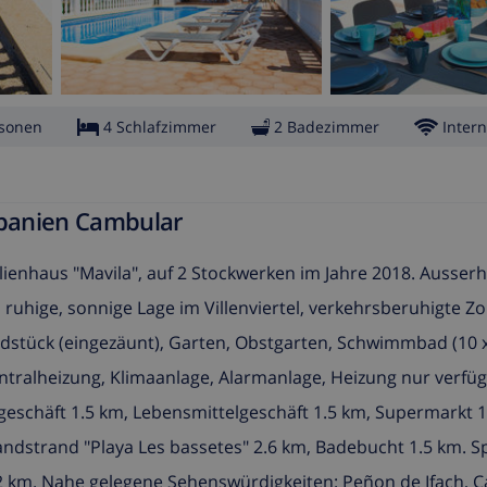
rsonen
4 Schlafzimmer
2 Badezimmer
Intern
Spanien Cambular
lienhaus "Mavila", auf 2 Stockwerken im Jahre 2018. Ausserh
 ruhige, sonnige Lage im Villenviertel, verkehrsberuhigte Zo
dstück (eingezäunt), Garten, Obstgarten, Schwimmbad (10 x
ntralheizung, Klimaanlage, Alarmanlage, Heizung nur verfü
fsgeschäft 1.5 km, Lebensmittelgeschäft 1.5 km, Supermarkt 1
Sandstrand "Playa Les bassetes" 2.6 km, Badebucht 1.5 km. S
.2 km. Nahe gelegene Sehenswürdigkeiten: Peñon de Ifach, Ca