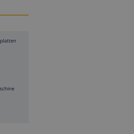
platten
schine
e