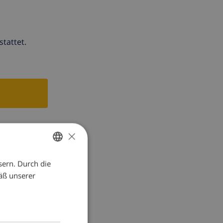
tattet.
Sie an
×
e.
sern. Durch die
GERMAN
äß unserer
DUTCH
FRENCH
 Parzelle
SPANISH