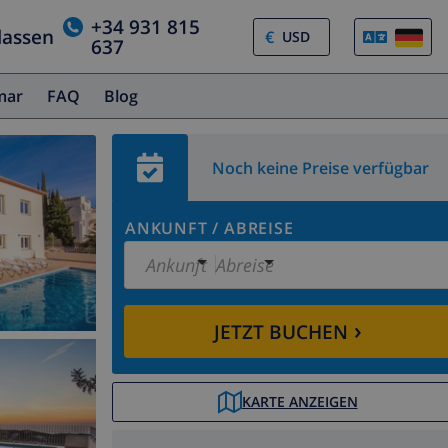
+34 931 815
lassen
€
637
amar
FAQ
Blog
Noch keine Preise verfügbar
ANKUNFT
/
ABREISE
Ankunft
Abreise
›
JETZT BUCHEN
KARTE ANZEIGEN