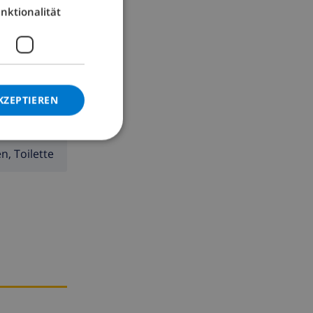
nktionalität
GERMAN
CATALAN
ITALIAN
ine
DANISH
KZEPTIEREN
NORWEGIAN
, Toilette
 Fuß