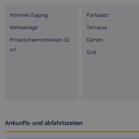
OG. UND WOHNRAUM IM EG.).
Internet-Zugang
Parkplatz
klimaanlage
Terrasse
Privatschwimmbecken 32
Garten
m²
Grill
Ankunfts- und abfahrtszeiten