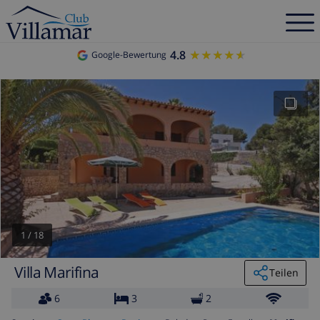
4.8
★★★★★
★★★★★
Google-Bewertung
1
/
18
Villa Marifina
Teilen
6
3
2