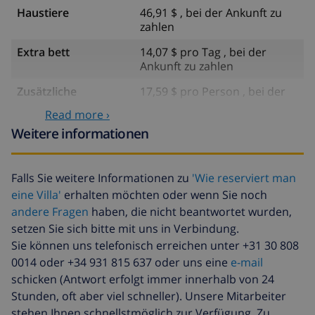
Haustiere
46,91 $ , bei der Ankunft zu
zahlen
Extra bett
14,07 $ pro Tag , bei der
Ankunft zu zahlen
Zusätzliche
17,59 $ pro Person , bei der
bettwäsche
Ankunft zu zahlen
Read more ›
Zusätzliche
8,80 $ pro Person , bei der
Weitere informationen
handtücher
Ankunft zu zahlen
Späte abreise
113,75 $
Falls Sie weitere Informationen zu
'Wie reserviert man
eine Villa'
erhalten möchten oder wenn Sie noch
Zusätzliche
basiert auf den
reinigung
Energieverbrauch
andere Fragen
haben, die nicht beantwortet wurden,
(52,77 $/HOUR)
setzen Sie sich bitte mit uns in Verbindung.
Sie können uns telefonisch erreichen unter +31 30 808
Reiserücktrittsfonds:
4.80% der Gesamtsumme
0014 oder +34 931 815 637 oder uns eine
e-mail
schicken (Antwort erfolgt immer innerhalb von 24
Stunden, oft aber viel schneller). Unsere Mitarbeiter
stehen Ihnen schnellstmöglich zur Verfügung. Zu