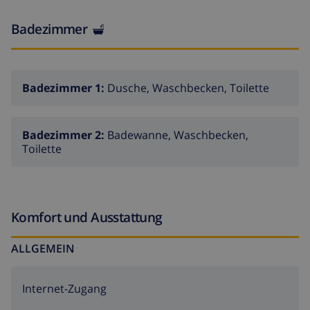
ist 2,7 km entfernt.BEMERKUNGEN: Kostenloses WiFi.
Badezimmer
Haustiere bis 12 kg sind mit Aufpreis erlaubt.
Badezimmer 1:
Dusche, Waschbecken, Toilette
Badezimmer 2:
Badewanne, Waschbecken,
Toilette
Komfort und Ausstattung
ALLGEMEIN
Internet-Zugang