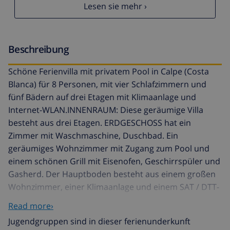
Lesen sie mehr ›
Beschreibung
Schöne Ferienvilla mit privatem Pool in Calpe (Costa
Blanca) für 8 Personen, mit vier Schlafzimmern und
fünf Bädern auf drei Etagen mit Klimaanlage und
Internet-WLAN.INNENRAUM: Diese geräumige Villa
besteht aus drei Etagen. ERDGESCHOSS hat ein
Zimmer mit Waschmaschine, Duschbad. Ein
geräumiges Wohnzimmer mit Zugang zum Pool und
einem schönen Grill mit Eisenofen, Geschirrspüler und
Gasherd. Der Hauptboden besteht aus einem großen
Wohnzimmer, einer Klimaanlage und einem SAT / DTT-
Fernseher mit Zugang zu den Terrassen, von denen
Read more›
einige einen Blick auf den Peñón de Ifach und den
Jugendgruppen sind in dieser ferienunderkunft
Poolbereich bieten. Eine große unabhängige Küche,