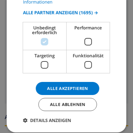
CATALAN
Informationen
Herd mit 4 Kochplatten
ITALIAN
ALLE PARTNER ANZEIGEN
(1695) →
Backofen
DANISH
Unbedingt
Performance
NORWEGIAN
erforderlich
Mikrowelle
Kühlschrank
Targeting
Funktionalität
Tiefkühlschrank
Toaster
Waschmaschine
ALLE AKZEPTIEREN
ALLE ABLEHNEN
Ankunfts- und abfahrtszeiten
DETAILS ANZEIGEN