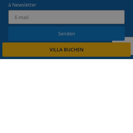
à Newsletter
Senden
Melden Sie sich für unseren Newsletter an und
VILLA BUCHEN
bleiben Sie über Neuigkeiten und Angebote auf
dem Laufenden. Wir respektieren Ihre Privatsphäre.
Mieten sie ihre immobilie
Sie möchten Ihre Immobilie über uns vermieten?
Lesen Sie mehr