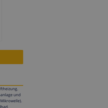
ftheizung.
aanlage und
Mikrowelle).
lbad,