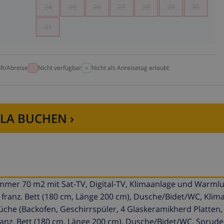
24
25
26
27
28
29
30
31
ft/Abreise
Nicht verfügbar
Nicht als Anreisetag erlaubt
LLA BUCHEN ›
mer 70 m2 mit Sat-TV, Digital-TV, Klimaanlage und Warmlu
ranz. Bett (180 cm, Länge 200 cm), Dusche/Bidet/WC, Klim
he (Backofen, Geschirrspüler, 4 Glaskeramikherd Platten, 
anz. Bett (180 cm, Länge 200 cm), Dusche/Bidet/WC, Sprude