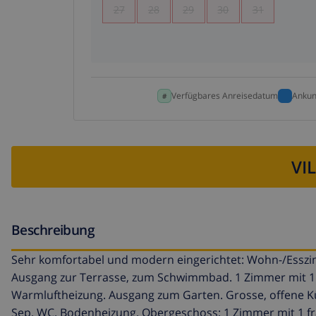
27
28
29
30
31
Verfügbares Anreisedatum
Ankun
VI
Beschreibung
Sehr komfortabel und modern eingerichtet: Wohn-/Esszim
Ausgang zur Terrasse, zum Schwimmbad. 1 Zimmer mit 1 f
Warmluftheizung. Ausgang zum Garten. Grosse, offene Küc
Sep. WC. Bodenheizung. Obergeschoss: 1 Zimmer mit 1 fr