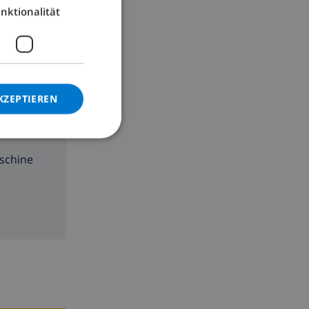
nktionalität
GERMAN
CATALAN
platten
ITALIAN
DANISH
KZEPTIEREN
NORWEGIAN
schine
e