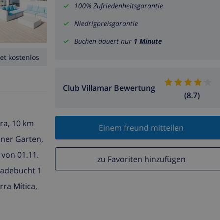
100% Zufriedenheitsgarantie
Niedrigpreisgarantie
Buchen dauert nur
1 Minute
et kostenlos
Club Villamar Bewertung
(8.7)
ra, 10 km
Einem freund mitteilen
öner Garten,
 von 01.11.
zu Favoriten hinzufügen
 Badebucht 1
ra Mítica,