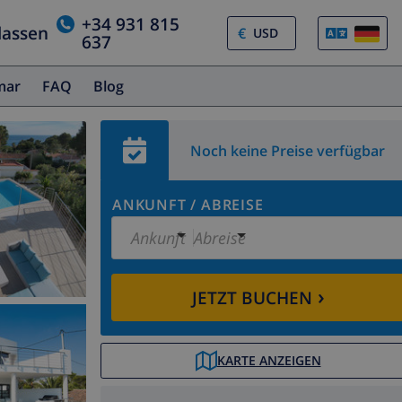
+34 931 815
lassen
€
637
amar
FAQ
Blog
Noch keine Preise verfügbar
ANKUNFT
/
ABREISE
Ankunft
Abreise
›
JETZT BUCHEN
KARTE ANZEIGEN