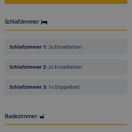
Benissa, in einer sehr ruhigen Gegend, von einem
großen schönen Garten umgeben. A 15 Autominuten
vom Meer und den berühmten Sandstränden von
Schlafzimmer
Calpe. Ein perfekter Ort, um in diesem rustikalen Stadt
entspannen.
Schlafzimmer 1:
2x Einzelbetten
Schlafzimmer 2:
2x Einzelbetten
Schlafzimmer 3:
1x Doppelbett
Badezimmer