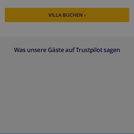
Zusätzliche
basiert auf den
reinigung
Energieverbrauch
(52,77 $/HOUR)
VILLA BUCHEN ›
Reiserücktrittsfonds:
4.80% der Gesamtsumme
Was unsere Gäste auf Trustpilot sagen