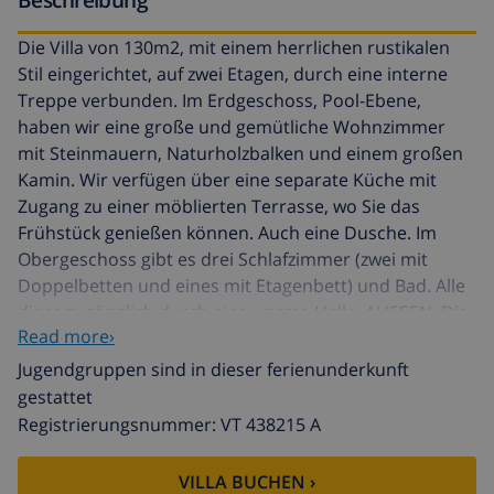
Die Villa von 130m2, mit einem herrlichen rustikalen
Stil eingerichtet, auf zwei Etagen, durch eine interne
Treppe verbunden. Im Erdgeschoss, Pool-Ebene,
haben wir eine große und gemütliche Wohnzimmer
mit Steinmauern, Naturholzbalken und einem großen
Kamin. Wir verfügen über eine separate Küche mit
Zugang zu einer möblierten Terrasse, wo Sie das
Frühstück genießen können. Auch eine Dusche. Im
Obergeschoss gibt es drei Schlafzimmer (zwei mit
Doppelbetten und eines mit Etagenbett) und Bad. Alle
diese zugänglich durch eine warme Halle. AUSSEN: Die
Read more›
Villa verfügt über ein großes Grundstück von 2500m2
mit Palmen und Olivenbäumen, wo wir unsere Autos
Jugendgruppen sind in dieser ferienunderkunft
ohne Probleme parken. Eine große überdachte und
gestattet
offene Terrasse mit modernen Möbeln. Es hat einen
Registrierungsnummer: VT 438215 A
schönen Pool mit Liegestühlen und einer großen
Terrasse und Grillplatz. LAGE: Das Hotel liegt in
VILLA BUCHEN ›