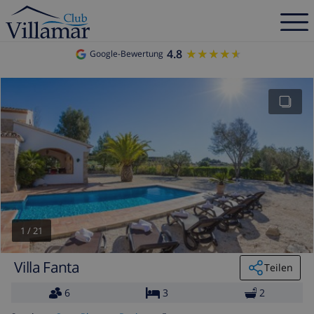
4.8
★★★★★
★★★★★
Google-Bewertung
1
/
21
Villa Fanta
Teilen
6
3
2