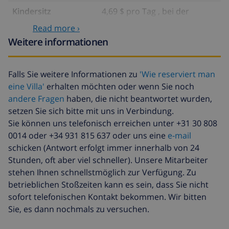
Kindersitz
4,69 $ pro Tag , bei der
Ankunft zu zahlen
Read more ›
Haustiere
58,64 $ , bei der Ankunft zu
Weitere informationen
zahlen
Verspätete ankunft
58,64 $ , bei der Ankunft zu
Falls Sie weitere Informationen zu
'Wie reserviert man
zahlen
eine Villa'
erhalten möchten oder wenn Sie noch
Extra bett
14,07 $ pro Tag , bei der
andere Fragen
haben, die nicht beantwortet wurden,
Ankunft zu zahlen
setzen Sie sich bitte mit uns in Verbindung.
Sie können uns telefonisch erreichen unter +31 30 808
Handtücher und
einschließlich pro Person
0014 oder +34 931 815 637 oder uns eine
e-mail
bettwäsche
schicken (Antwort erfolgt immer innerhalb von 24
Zusätzliche
17,59 $ pro Person , bei der
Stunden, oft aber viel schneller). Unsere Mitarbeiter
bettwäsche
Ankunft zu zahlen
stehen Ihnen schnellstmöglich zur Verfügung. Zu
Zusätzliche
8,80 $ pro Person , bei der
betrieblichen Stoßzeiten kann es sein, dass Sie nicht
handtücher
Ankunft zu zahlen
sofort telefonischen Kontakt bekommen. Wir bitten
Sie, es dann nochmals zu versuchen.
Späte abreise
113,75 $