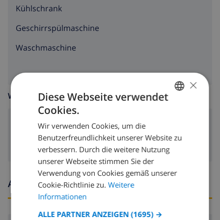
Kühlschrank
Geschirrspülmaschine
Waschmaschine
×
Diese Webseite verwendet
WOHNZIMMER
Cookies.
GERMAN
Kamin
Wir verwenden Cookies, um die
DUTCH
Benutzerfreundlichkeit unserer Website zu
FRENCH
verbessern. Durch die weitere Nutzung
unserer Webseite stimmen Sie der
SPANISH
Verwendung von Cookies gemäß unserer
GERMAN
Ankunfts- und abfahrtszeiten
Cookie-Richtlinie zu.
Weitere
CATALAN
Informationen
ITALIAN
ALLE PARTNER ANZEIGEN
(1695) →