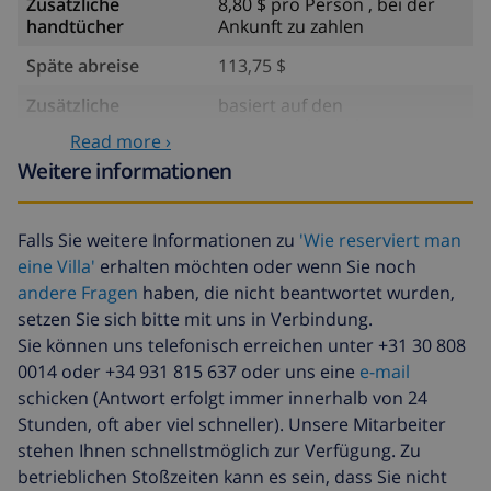
Zusätzliche
8,80 $ pro Person , bei der
handtücher
Ankunft zu zahlen
Späte abreise
113,75 $
Zusätzliche
basiert auf den
reinigung
Energieverbrauch
Read more ›
(52,77 $/HOUR)
Weitere informationen
Reiserücktrittsfonds:
4.80% der Gesamtsumme
Falls Sie weitere Informationen zu
'Wie reserviert man
eine Villa'
erhalten möchten oder wenn Sie noch
andere Fragen
haben, die nicht beantwortet wurden,
setzen Sie sich bitte mit uns in Verbindung.
Sie können uns telefonisch erreichen unter +31 30 808
0014 oder +34 931 815 637 oder uns eine
e-mail
schicken (Antwort erfolgt immer innerhalb von 24
Stunden, oft aber viel schneller). Unsere Mitarbeiter
stehen Ihnen schnellstmöglich zur Verfügung. Zu
betrieblichen Stoßzeiten kann es sein, dass Sie nicht