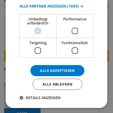
ITALIAN
ALLE PARTNER ANZEIGEN
(1695) →
DANISH
Unbedingt
Performance
Ankunft:
Ab 16:00 vor 19:00
NORWEGIAN
erforderlich
Abreise:
Vor: 10:00
Targeting
Funktionalität
VILLA BUCHEN ›
Umgebung
ALLE AKZEPTIEREN
Lesen Sie mehr über:
ALLE ABLEHNEN
Spanien
>
Costa Blanca
>
Benissa
DETAILS ANZEIGEN