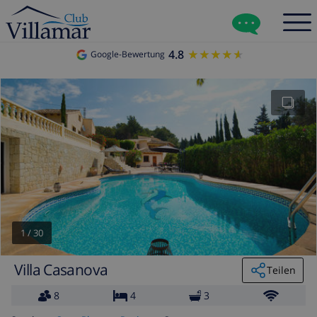
4.8
★★★★★
★★★★★
Google-Bewertung
1
/
30
Villa Casanova
Teilen
8
4
3