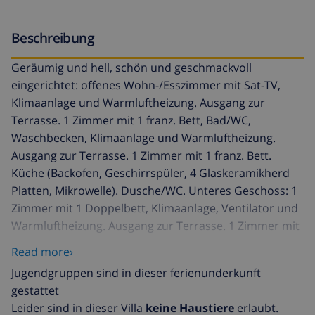
Beschreibung
Geräumig und hell, schön und geschmackvoll
eingerichtet: offenes Wohn-/Esszimmer mit Sat-TV,
Klimaanlage und Warmluftheizung. Ausgang zur
Terrasse. 1 Zimmer mit 1 franz. Bett, Bad/WC,
Waschbecken, Klimaanlage und Warmluftheizung.
Ausgang zur Terrasse. 1 Zimmer mit 1 franz. Bett.
Küche (Backofen, Geschirrspüler, 4 Glaskeramikherd
Platten, Mikrowelle). Dusche/WC. Unteres Geschoss: 1
Zimmer mit 1 Doppelbett, Klimaanlage, Ventilator und
Warmluftheizung. Ausgang zur Terrasse. 1 Zimmer mit
1 franz. Bett. Dusche/WC, Doppelwaschbecken.
Read more›
Terrassenmöbel, Gartengrill, Liegestühle. Schöne Sicht
Jugendgruppen sind in dieser ferienunderkunft
auf das Meer und die Landschaft. Zur Verfügung:
gestattet
Waschmaschine. Internet (Wireless LAN, gratis).
Leider sind in dieser Villa
keine Haustiere
erlaubt.
Parkplatz beim Haus. Bitte beachten: geeignet für