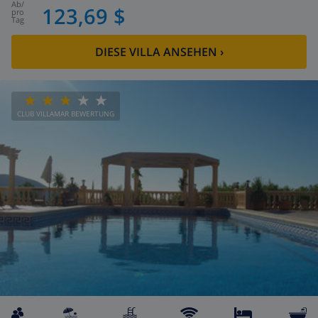
ab
/
123,69 $
pro
Tag
DIESE VILLA ANSEHEN
›
CLUB VILLAMAR BEWERTUNG