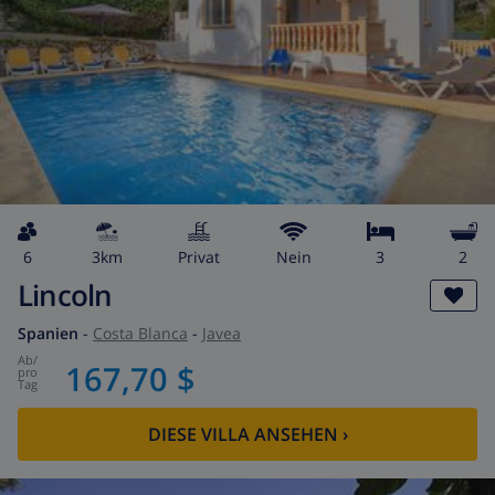
6
3km
Privat
Nein
3
2
Lincoln
Spanien
-
Costa Blanca
-
Javea
ab
/
167,70 $
pro
Tag
DIESE VILLA ANSEHEN
›