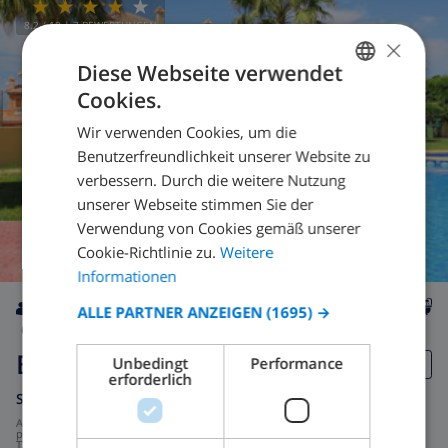
8.2
/ 10 |
7
BEWERTUNGEN
×
Diese Webseite verwendet
Cookies.
GERMAN
Wir verwenden Cookies, um die
DUTCH
Benutzerfreundlichkeit unserer Website zu
FRENCH
verbessern. Durch die weitere Nutzung
unserer Webseite stimmen Sie der
SPANISH
Verwendung von Cookies gemäß unserer
GERMAN
Cookie-Richtlinie zu.
Weitere
CATALAN
Informationen
ITALIAN
ALLE PARTNER ANZEIGEN
(1695) →
6
6km
Ja
wifi
3
3
DANISH
Balcon de Finisterre
Unbedingt
Performance
NORWEGIAN
erforderlich
Spanien
-
Costa Blanca
-
Benidorm
ab
/
165,27 $
pro
Tag