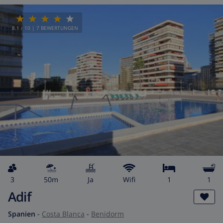
8.1
/ 10 |
7
BEWERTUNGEN
3
50m
Ja
wifi
1
1
Adif
Spanien
-
Costa Blanca
-
Benidorm