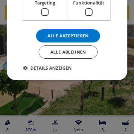
Targeting
Funktionalität
DIESE VILLA ANSEHEN
›
ALLE AKZEPTIEREN
10.0
/ 10 |
1
BEWERTUNGEN
ALLE ABLEHNEN
DETAILS ANZEIGEN
6
800m
Ja
Nein
3
2