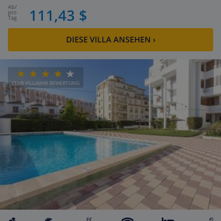
ab
/
111,43 $
pro
Tag
DIESE VILLA ANSEHEN
›
CLUB VILLAMAR BEWERTUNG