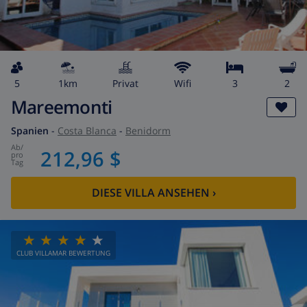
5
1km
Privat
wifi
3
2
Mareemonti
Spanien
-
Costa Blanca
-
Benidorm
ab
/
212,96 $
pro
Tag
DIESE VILLA ANSEHEN
›
CLUB VILLAMAR BEWERTUNG