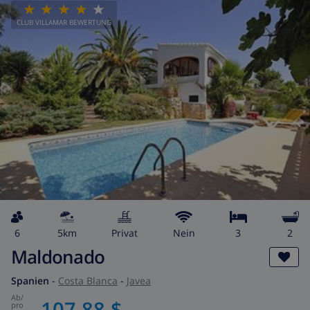
CLUB VILLAMAR BEWERTUNG
6
5km
Privat
Nein
3
2
Maldonado
Spanien
-
Costa Blanca
-
Javea
ab
/
107,88 $
pro