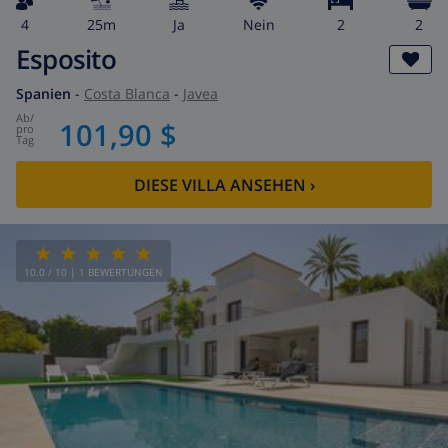
4
25m
Ja
Nein
2
2
Esposito
Spanien
-
Costa Blanca
-
Javea
ab
/
101,90 $
pro
Tag
DIESE VILLA ANSEHEN
›
10.0
/ 10 |
1
BEWERTUNGEN