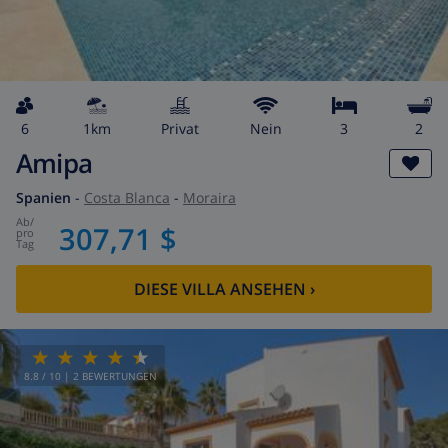
6
1km
Privat
Nein
3
2
Amipa
Spanien
-
Costa Blanca
-
Moraira
ab
/
307,71 $
pro
Tag
DIESE VILLA ANSEHEN
›
8.8
/ 10 |
2
BEWERTUNGEN