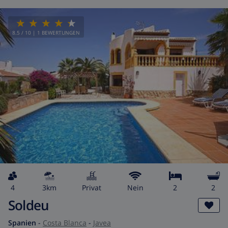
8.5
/ 10 |
1
BEWERTUNGEN
4
3km
Privat
Nein
2
2
Soldeu
Spanien
-
Costa Blanca
-
Javea