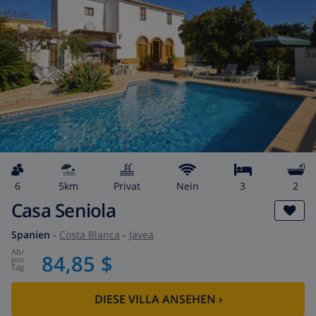
6
5km
Privat
Nein
3
2
Casa Seniola
Spanien
-
Costa Blanca
-
Javea
ab
/
84,85 $
pro
Tag
DIESE VILLA ANSEHEN
›