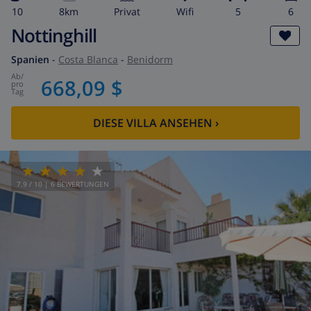
10
8km
Privat
wifi
5
6
Nottinghill
Spanien
-
Costa Blanca
-
Benidorm
ab
/
668,09 $
pro
Tag
DIESE VILLA ANSEHEN
›
7.9
/ 10 |
6
BEWERTUNGEN