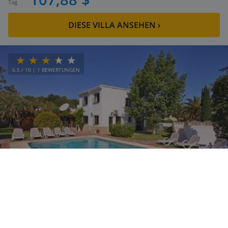
Tag
DIESE VILLA ANSEHEN
›
6.5
/ 10 |
1
BEWERTUNGEN
12
5km
Privat
Nein
6
4