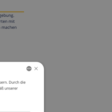
mgebung.
rten mit
en machen
×
sern. Durch die
GERMAN
äß unserer
DUTCH
FRENCH
SPANISH