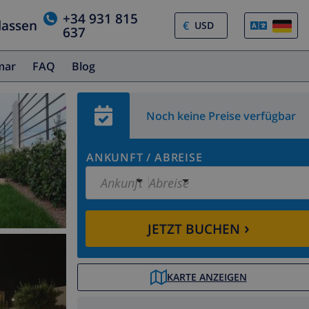
+34 931 815
lassen
€
637
amar
FAQ
Blog
Noch keine Preise verfügbar
ANKUNFT
/
ABREISE
Ankunft
Abreise
›
JETZT BUCHEN
KARTE ANZEIGEN