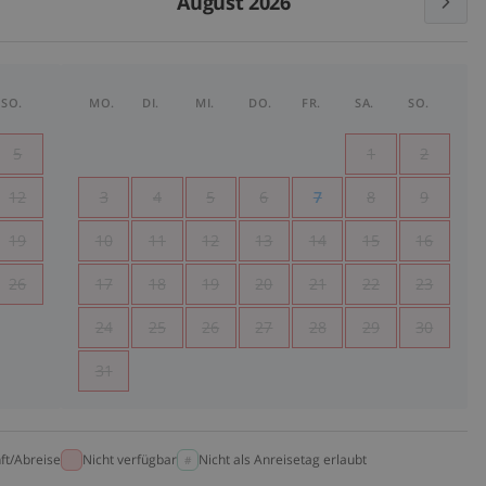
August 2026
SO.
MO.
DI.
MI.
DO.
FR.
SA.
SO.
5
1
2
12
3
4
5
6
7
8
9
19
10
11
12
13
14
15
16
26
17
18
19
20
21
22
23
24
25
26
27
28
29
30
31
ft/Abreise
Nicht verfügbar
Nicht als Anreisetag erlaubt