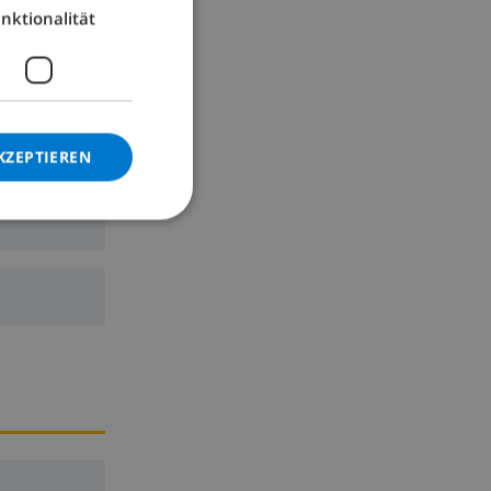
er, Mixer
nktionalität
GERMAN
CATALAN
ITALIAN
DANISH
KZEPTIEREN
NORWEGIAN