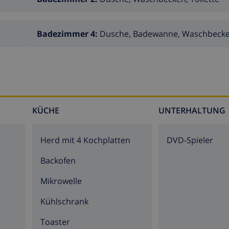
Badezimmer 4:
Dusche, Badewanne, Waschbecken
KÜCHE
UNTERHALTUNG
ern der Villa)
Herd mit 4 Kochplatten
DVD-Spieler
ern der Villa
Backofen
Mikrowelle
sind der Villa
Kühlschrank
Toaster