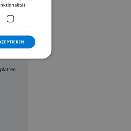
nktionalität
GERMAN
CATALAN
ITALIAN
DANISH
KZEPTIEREN
NORWEGIAN
platten
e