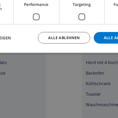
t
Performance
Targeting
Fu
LLA BUCHEN ›
h
rkombination, Kaffeemaschine und Brotröster
EIGEN
ALLE ABLEHNEN
ALLE A
UMS HAUS
KÜCHE
latz
Herd mit 4 Koch
ette
sse
Backofen
Kühlschrank
Toaster
efe
Waschmaschin