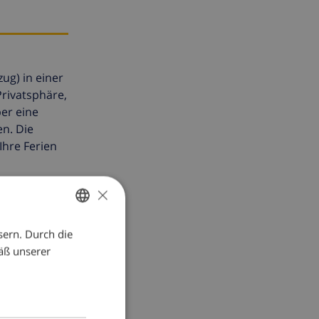
ug) in einer
Privatsphäre,
er eine
n. Die
hre Ferien
×
sern. Durch die
GERMAN
äß unserer
DUTCH
FRENCH
SPANISH