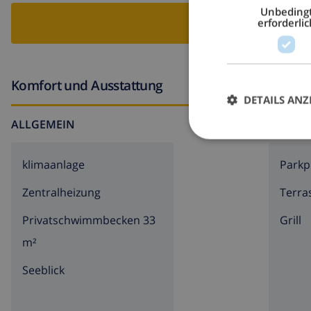
Allzweckraum mit Waschmaschine
Unbeding
VI
erforderlic
Küche
Wohnküche mit Elektroherd, Elektroofen, Kühl-Gefrie
Komfort und Ausstattung
Schlafzimmer und Badezimmer
DETAILS ANZ
ALLGEMEIN
RUND 
Schlafzimmer mit Doppelbett und Klimaanlage
Schlafzimmer mit Kingsize Bett und Klimaanlage
klimaanlage
Parkp
Badezimmer mit Doppelwaschbecken, Dusche und Toil
Zentralheizung
Terra
Aussen
Privatschwimmbecken 33
Grill
eingezäuntes Grundstück
m²
privater Pool mit Abmessungen: 11M x 3M und 1,8M Ti
Seeblick
2 Terrassen mit Meerblick
Aussendusche warm/kalt