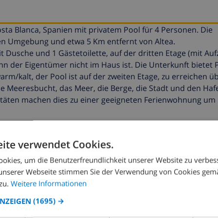
osta Blanca, Spanien mit privatem Pool für 4 Personen. Die
hen Umgebung und etwa 5 Km entfernt von Altea.
usche und 1 Gästetoilette, auf der dritten Etage (mit Aufz
nn der Eigentümer nicht im Haus ist. Die Unterkunft bietet 
/kalt, der Pool ist auf der zweiten Etage, zu erreichen üb
e Meeresbucht, das Meer, die Berge, die Stadt und den Hafe
täten machen dies zu einer geeigneten Ferienwohnung um I
ite verwendet Cookies.
rer Bereich)
okies, um die Benutzerfreundlichkeit unserer Website zu verbes
unserer Webseite stimmen Sie der Verwendung von Cookies gem
zu.
Weitere Informationen
hbecken und 1 Gästetoilette
ANZEIGEN
(1695) →