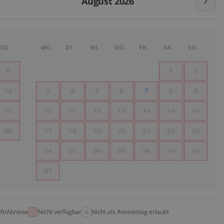
August 2026
SO.
MO.
DI.
MI.
DO.
FR.
SA.
SO.
5
1
2
12
3
4
5
6
7
8
9
19
10
11
12
13
14
15
16
26
17
18
19
20
21
22
23
24
25
26
27
28
29
30
31
ft/Abreise
Nicht verfügbar
Nicht als Anreisetag erlaubt