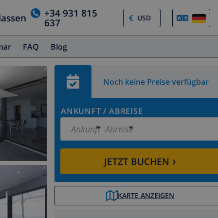
+34 931 815
lassen
€
637
amar
FAQ
Blog
Noch keine Preise verfügbar
ANKUNFT
/
ABREISE
Ankunft
Abreise
›
JETZT BUCHEN
KARTE ANZEIGEN