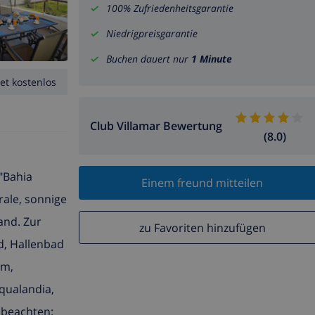
100% Zufriedenheitsgarantie
Niedrigpreisgarantie
Buchen dauert nur
1 Minute
et kostenlos
Club Villamar Bewertung
(8.0)
"Bahia
Einem freund mitteilen
rale, sonnige
and. Zur
zu Favoriten hinzufügen
d, Hallenbad
 m,
qualandia,
e beachten: