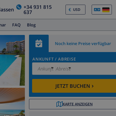
+34 931 815
lassen
€
637
amar
FAQ
Blog
Noch keine Preise verfügbar
ANKUNFT
/
ABREISE
Ankunft
Abreise
›
JETZT BUCHEN
KARTE ANZEIGEN