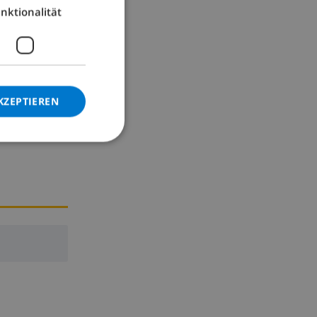
nktionalität
GERMAN
CATALAN
ITALIAN
DANISH
KZEPTIEREN
NORWEGIAN