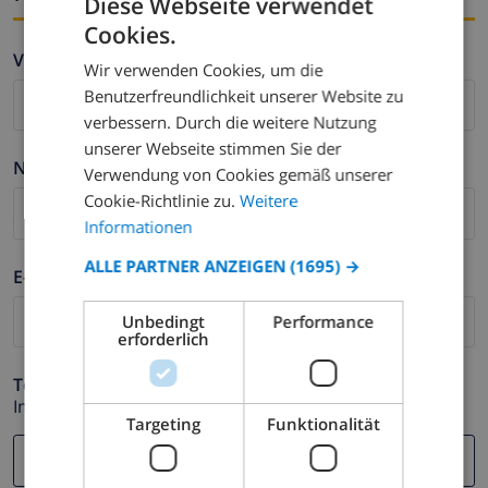
Diese Webseite verwendet
Cookies.
GERMAN
Vorname *
Wir verwenden Cookies, um die
DUTCH
Benutzerfreundlichkeit unserer Website zu
FRENCH
verbessern. Durch die weitere Nutzung
unserer Webseite stimmen Sie der
SPANISH
Nachname *
Verwendung von Cookies gemäß unserer
GERMAN
Cookie-Richtlinie zu.
Weitere
CATALAN
Informationen
ITALIAN
ALLE PARTNER ANZEIGEN
(1695) →
E-mail *
DANISH
Unbedingt
Performance
NORWEGIAN
erforderlich
Telefonnummer *
Im Fall Ihre E-mail Adresse nicht korrekt funktioniert.
Targeting
Funktionalität