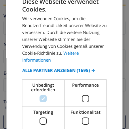
Diese Webseite verwendet
Cookies.
GERMAN
Vorname *
Wir verwenden Cookies, um die
DUTCH
Benutzerfreundlichkeit unserer Website zu
FRENCH
verbessern. Durch die weitere Nutzung
unserer Webseite stimmen Sie der
SPANISH
Nachname *
Verwendung von Cookies gemäß unserer
GERMAN
Cookie-Richtlinie zu.
Weitere
CATALAN
Informationen
ITALIAN
ALLE PARTNER ANZEIGEN
(1695) →
E-mail *
DANISH
Unbedingt
Performance
NORWEGIAN
erforderlich
Telefonnummer *
Im Fall Ihre E-mail Adresse nicht korrekt funktioniert.
Targeting
Funktionalität