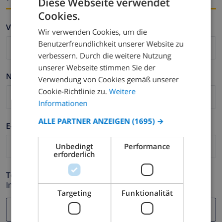
Diese Webseite verwendet
Cookies.
GERMAN
Vorname *
Wir verwenden Cookies, um die
DUTCH
Benutzerfreundlichkeit unserer Website zu
FRENCH
verbessern. Durch die weitere Nutzung
unserer Webseite stimmen Sie der
SPANISH
Nachname *
Verwendung von Cookies gemäß unserer
GERMAN
Cookie-Richtlinie zu.
Weitere
CATALAN
Informationen
ITALIAN
ALLE PARTNER ANZEIGEN
(1695) →
E-mail *
DANISH
Unbedingt
Performance
NORWEGIAN
erforderlich
Telefonnummer *
Im Fall Ihre E-mail Adresse nicht korrekt funktioniert.
Targeting
Funktionalität