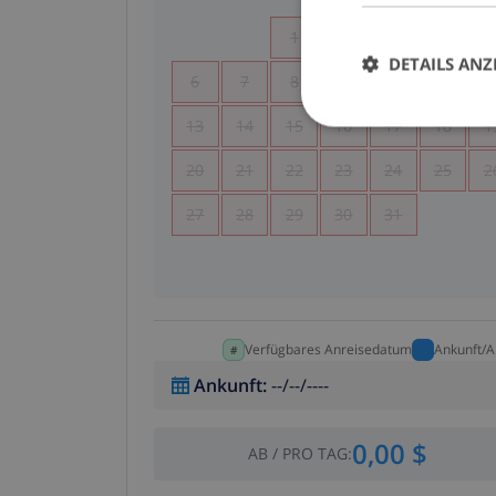
1
2
3
4
DETAILS ANZ
6
7
8
9
10
11
1
13
14
15
16
17
18
1
20
21
22
23
24
25
2
27
28
29
30
31
Verfügbares Anreisedatum
Ankunft/A
Ankunft
:
--/--/----
0,00 $
AB
/
PRO TAG
: