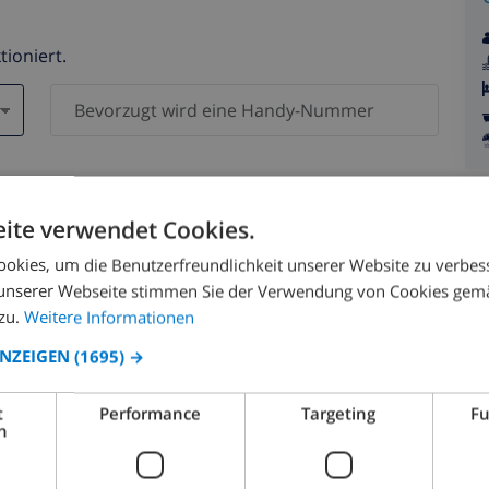
tioniert.
en )
n Daten werden zu keiner Zeit an Dritte weitergegeben.
ite verwendet Cookies.
okies, um die Benutzerfreundlichkeit unserer Website zu verbes
unserer Webseite stimmen Sie der Verwendung von Cookies gem
zu.
Weitere Informationen
ANZEIGEN
(1695) →
August 2026
t
Performance
Targeting
Fu
h
.
MO.
DI.
MI.
DO.
FR.
SA.
SO.