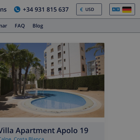
uns
+34 931 815 637
€
amar
FAQ
Blog
Villa Apartment Apolo 19
Calpe
,
Costa Blanca