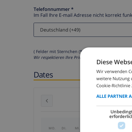
Telefonnummer *
Im Fall Ihre E-mail Adresse nicht korrekt funk
( Felder mit Sternchen (*) müssen ausgefüllt werd
Wir respektieren Ihre Privatsphäre. Ihre persönliche
Diese Webse
Wir verwenden Co
Dates
weitere Nutzung 
Cookie-Richtlinie 
ALLE PARTNER 
Juli 2026
Unbeding
erforderlic
MO.
DI.
MI.
DO.
FR.
SA.
SO