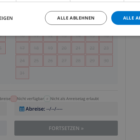
5
1
2
EIGEN
ALLE ABLEHNEN
ALLE A
2
3
4
5
6
7
8
9
9
10
11
12
13
14
15
16
6
17
18
19
20
21
22
23
24
25
26
27
28
29
30
31
breise
Nicht verfügbar
Nicht als Anreisetag erlaubt
Abreise
:
--/--/----
FORTSETZEN
»