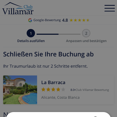
4.8
★★★★★
★★★★★
Google-Bewertung
1
2
Details ausfüllen
Anpassen und bestätigen
Schließen Sie Ihre Buchung ab
Ihr Traumurlaub ist nur 2 Schritte entfernt.
La Barraca
8.0
•
Club Villamar Bewertung
Alicante, Costa Blanca
Name und E-mail