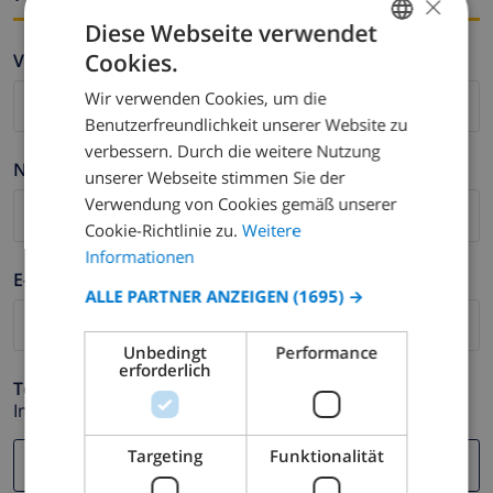
×
Diese Webseite verwendet
Cookies.
Vorname *
GERMAN
Wir verwenden Cookies, um die
DUTCH
Benutzerfreundlichkeit unserer Website zu
FRENCH
verbessern. Durch die weitere Nutzung
Nachname *
unserer Webseite stimmen Sie der
SPANISH
Verwendung von Cookies gemäß unserer
GERMAN
Cookie-Richtlinie zu.
Weitere
CATALAN
Informationen
E-mail *
ITALIAN
ALLE PARTNER ANZEIGEN
(1695) →
DANISH
Unbedingt
Performance
NORWEGIAN
erforderlich
Telefonnummer *
Im Fall Ihre E-mail Adresse nicht korrekt funktioniert.
Targeting
Funktionalität