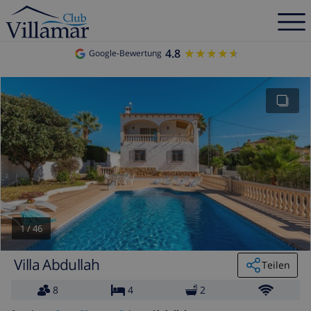
4.8
★★★★★
★★★★★
Google-Bewertung
1
/
46
Villa Abdullah
Teilen
8
4
2