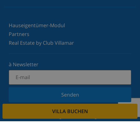
Hauseigentümer-Modul
Partners
Real Estate by Club Villamar
à Newsletter
Senden
Melden Sie sich für unseren Newsletter an und
VILLA BUCHEN
bleiben Sie über Neuigkeiten und Angebote auf
dem Laufenden. Wir respektieren Ihre Privatsphäre.