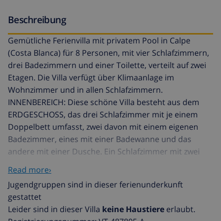
Beschreibung
Gemütliche Ferienvilla mit privatem Pool in Calpe
(Costa Blanca) für 8 Personen, mit vier Schlafzimmern,
drei Badezimmern und einer Toilette, verteilt auf zwei
Etagen. Die Villa verfügt über Klimaanlage im
Wohnzimmer und in allen Schlafzimmern.
INNENBEREICH: Diese schöne Villa besteht aus dem
ERDGESCHOSS, das drei Schlafzimmer mit je einem
Doppelbett umfasst, zwei davon mit einem eigenen
Badezimmer, eines mit einer Badewanne und das
andere mit einer Dusche. Ein Schlafzimmer mit zwei
Einzelbetten und zuletzt ein Badezimmer mit Dusche.
Read more›
Das OBERGESCHOSS besteht aus einem Wohn-
Jugendgruppen sind in dieser ferienunderkunft
Esszimmer mit SAT/DVB-TV, das Zugang zu einer
gestattet
bequemen überdachten Terrasse bietet. Eine
Leider sind in dieser Villa
keine Haustiere
erlaubt.
separate, vollständig ausgestattete Küche mit Gasherd