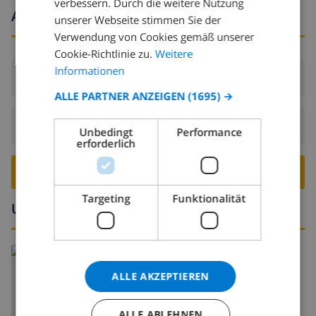
verbessern. Durch die weitere Nutzung
Ankunfts- und abfahrtszeiten
unserer Webseite stimmen Sie der
SPANISH
Verwendung von Cookies gemäß unserer
GERMAN
Cookie-Richtlinie zu.
Weitere
CATALAN
Informationen
Ankunft:
Ab 17:00 vor 20:00
ITALIAN
ALLE PARTNER ANZEIGEN
(1695) →
DANISH
Abreise:
Vor: 10:00
Unbedingt
Performance
NORWEGIAN
erforderlich
VILLA BUCHEN ›
Targeting
Funktionalität
Umgebung
Lesen Sie mehr über:
Spanien
>
Costa Blanca
>
Calpe
ALLE AKZEPTIEREN
ALLE ABLEHNEN