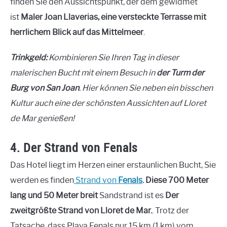
finden Sie den Aussichtspunkt, der dem gewidmet
ist
Maler Joan Llaverias, eine versteckte Terrasse mit
herrlichem Blick auf das Mittelmeer
.
Trinkgeld
:
Kombinieren Sie Ihren Tag in dieser
malerischen Bucht mit einem Besuch in
der Turm der
Burg von San Joan
. Hier können Sie neben ein bisschen
Kultur auch eine der schönsten Aussichten auf Lloret
de Mar genießen!
4. Der Strand von Fenals
Das Hotel liegt im Herzen einer erstaunlichen Bucht, Sie
werden es finden
Strand von
Fenals
. Diese 700 Meter
lang und 50 Meter breit
Sandstrand ist es
Der
zweitgrößte Strand von Lloret de Mar.
. Trotz der
Tatsache, dass Playa Fenals nur 15 km (1 km) vom