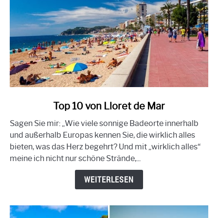
Link
Top 10 von Lloret de Mar
zu
Sagen Sie mir: „Wie viele sonnige Badeorte innerhalb
den
und außerhalb Europas kennen Sie, die wirklich alles
Top
bieten, was das Herz begehrt? Und mit „wirklich alles“
10
meine ich nicht nur schöne Strände,...
von
Lloret
WEITERLESEN
de
Mar