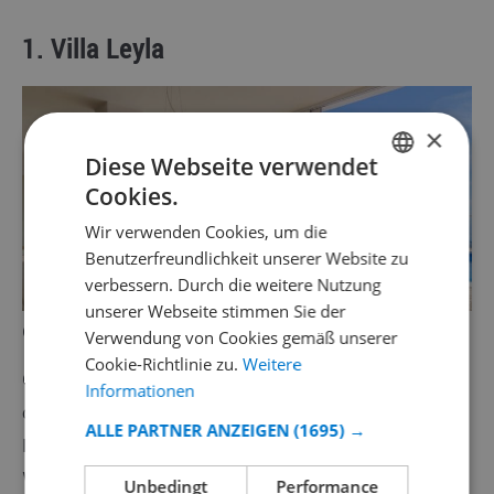
1.
Villa Leyla
×
Diese Webseite verwendet
Cookies.
GERMAN
Wir verwenden Cookies, um die
DUTCH
Benutzerfreundlichkeit unserer Website zu
FRENCH
verbessern. Durch die weitere Nutzung
unserer Webseite stimmen Sie der
SPANISH
Quelle:
Club Villamar - Villa Leyla
Verwendung von Cookies gemäß unserer
GERMAN
Cookie-Richtlinie zu.
Weitere
Genießen Sie den atemberaubenden Meerblick von
CATALAN
Informationen
dieser luxuriösen Villa für 10 Personen mit privatem
ITALIAN
ALLE PARTNER ANZEIGEN
(1695) →
Pool! Vom luxuriösen und modern eingerichteten
DANISH
Wohnzimmer mit Meerblick führen französische Türen
Unbedingt
Performance