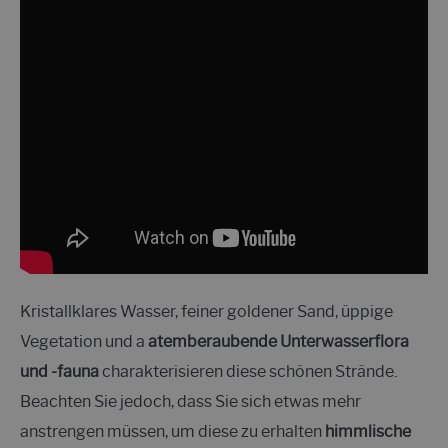
Kristallklares Wasser, feiner goldener Sand, üppige
Vegetation und a
atemberaubende Unterwasserflora
und -fauna
charakterisieren diese schönen Strände.
Beachten Sie jedoch, dass Sie sich etwas mehr
anstrengen müssen, um diese zu erhalten
himmlische