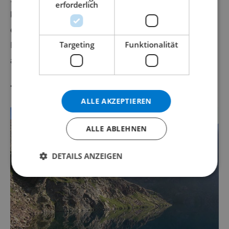
NORWEGIAN
erforderlich
können hier eine Vielzahl von Kakteen sehen, aber auch
einen schönen Spaziergang zwischen den Felsen und
Targeting
Funktionalität
Brunnen machen. Die Aussicht, die Sie hier haben, ist
auch geradezu phänomenal!
7. Das Massiv der Cadireten
ALLE AKZEPTIEREN
ALLE ABLEHNEN
DETAILS ANZEIGEN