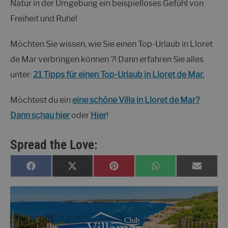
Natur in der Umgebung ein beispielloses Gefühl von
Freiheit und Ruhe!
Möchten Sie wissen, wie Sie einen Top-Urlaub in Lloret
de Mar verbringen können ?! Dann erfahren Sie alles
unter:
21 Tipps für einen Top-Urlaub in Lloret de Mar.
Möchtest du ein
eine schöne Villa in Lloret de Mar?
Dann schau hier
oder
Hier
!
Spread the Love:
TEILEN
TEILEN
TEILEN
TEILEN
TEILEN
FACEBOOK
X
PINTEREST
WHATSAPP
EMAIL
AUF
AUF
AUF
AUF
AUF
(TWITTER)