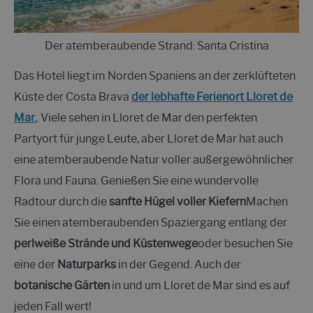
Der atemberaubende Strand: Santa Cristina
Das Hotel liegt im Norden Spaniens an der zerklüfteten
Küste der Costa Brava
der lebhafte Ferienort Lloret de
Mar.
. Viele sehen in Lloret de Mar den perfekten
Partyort für junge Leute, aber Lloret de Mar hat auch
eine atemberaubende Natur voller außergewöhnlicher
Flora und Fauna. Genießen Sie eine wundervolle
Radtour durch die
sanfte Hügel voller Kiefern
Machen
Sie einen atemberaubenden Spaziergang entlang der
perlweiße Strände und Küstenwege
oder besuchen Sie
eine der
Naturparks
in der Gegend. Auch der
botanische Gärten
in und um Lloret de Mar sind es auf
jeden Fall wert!