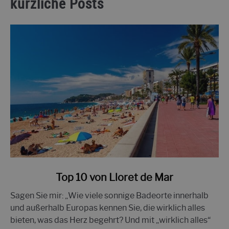
kürzliche Posts
Link
Top 10 von Lloret de Mar
zu
Sagen Sie mir: „Wie viele sonnige Badeorte innerhalb
den
und außerhalb Europas kennen Sie, die wirklich alles
Top
bieten, was das Herz begehrt? Und mit „wirklich alles“
10