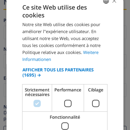
×
Nom et adresse e-mail
Ce site Web utilise des
cookies
GERMAN
Prénom *
Notre site Web utilise des cookies pour
DUTCH
améliorer l"expérience utilisateur. En
FRENCH
utilisant notre site Web, vous acceptez
tous les cookies conformément à notre
SPANISH
Nom de famille *
Politique relative aux cookies.
Weitere
GERMAN
Informationen
CATALAN
AFFICHER TOUS LES PARTENAIRES
(1695) →
ITALIAN
E-mail *
DANISH
Strictement
Performance
Ciblage
nécessaires
NORWEGIAN
Numéro de téléphone *
Dans le cas où votre adresse e-mail ne fonctionnerait
Fonctionnalité
pas correctement.