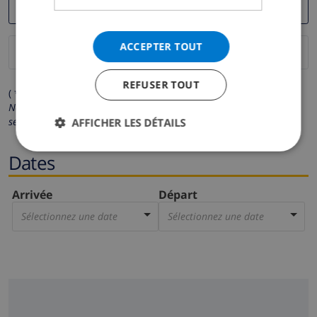
ACCEPTER TOUT
REFUSER TOUT
( * Les champs avec un astérisque sont obligatoires )
Nous respectons votre vie privée.
Vos données personnelles ne
seront pas communiquées à des tiers.
AFFICHER LES DÉTAILS
Dates
Arrivée
Départ
Sélectionnez une date
Sélectionnez une date